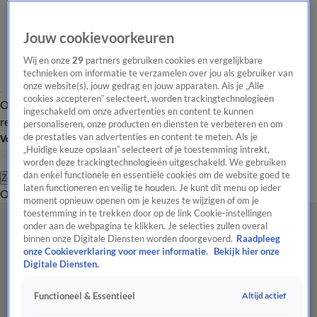
Jouw cookievoorkeuren
Wij en onze
29
partners gebruiken cookies en vergelijkbare
technieken om informatie te verzamelen over jou als gebruiker van
onze website(s), jouw gedrag en jouw apparaten. Als je „Alle
cookies accepteren” selecteert, worden trackingtechnologieën
Overzicht
Tip de
Laatste nieuws
Regionieuws
Het beste van Hart
ingeschakeld om onze advertenties en content te kunnen
redactie
personaliseren, onze producten en diensten te verbeteren en om
de prestaties van advertenties en content te meten. Als je
Volg Hart van Nederland
„Huidige keuze opslaan” selecteert of je toestemming intrekt,
worden deze trackingtechnologieën uitgeschakeld. We gebruiken
dan enkel functionele en essentiële cookies om de website goed te
Zoeken
laten functioneren en veilig te houden. Je kunt dit menu op ieder
Overzicht
Regio
Uitzendingen
Weer
Tip de redactie
Panel
Video's
moment opnieuw openen om je keuzes te wijzigen of om je
toestemming in te trekken door op de link Cookie-instellingen
onder aan de webpagina te klikken. Je selecties zullen overal
binnen onze Digitale Diensten worden doorgevoerd.
Raadpleeg
onze Cookieverklaring voor meer informatie.
Bekijk hier onze
Digitale Diensten.
Altijd actief
Functioneel & Essentieel