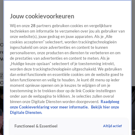
Jouw cookievoorkeuren
Wij en onze
28
partners gebruiken cookies en vergelijkbare
technieken om informatie te verzamelen over jou als gebruiker van
onze website(s), jouw gedrag en jouw apparaten. Als je „Alle
cookies accepteren” selecteert, worden trackingtechnologieën
Overzicht
Tip de
Laatste nieuws
Regionieuws
Het beste van Hart
ingeschakeld om onze advertenties en content te kunnen
redactie
personaliseren, onze producten en diensten te verbeteren en om
de prestaties van advertenties en content te meten. Als je
Volg Hart van Nederland
„Huidige keuze opslaan” selecteert of je toestemming intrekt,
worden deze trackingtechnologieën uitgeschakeld. We gebruiken
dan enkel functionele en essentiële cookies om de website goed te
Zoeken
laten functioneren en veilig te houden. Je kunt dit menu op ieder
Overzicht
Regio
Uitzendingen
Weer
Tip de redactie
Panel
Video's
moment opnieuw openen om je keuzes te wijzigen of om je
toestemming in te trekken door op de link Cookie-instellingen
onder aan de webpagina te klikken. Je selecties zullen overal
binnen onze Digitale Diensten worden doorgevoerd.
Raadpleeg
onze Cookieverklaring voor meer informatie.
Bekijk hier onze
Digitale Diensten.
Altijd actief
Functioneel & Essentieel