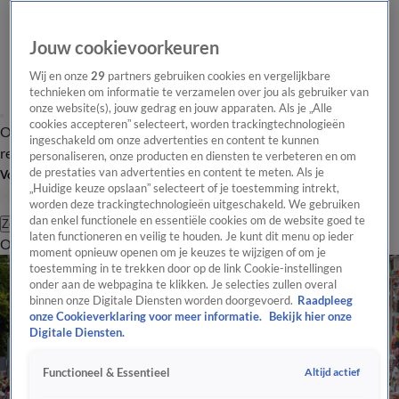
Jouw cookievoorkeuren
Wij en onze
29
partners gebruiken cookies en vergelijkbare
technieken om informatie te verzamelen over jou als gebruiker van
onze website(s), jouw gedrag en jouw apparaten. Als je „Alle
cookies accepteren” selecteert, worden trackingtechnologieën
Overzicht
Tip de
Laatste nieuws
Regionieuws
Het beste van Hart
ingeschakeld om onze advertenties en content te kunnen
redactie
personaliseren, onze producten en diensten te verbeteren en om
de prestaties van advertenties en content te meten. Als je
Volg Hart van Nederland
„Huidige keuze opslaan” selecteert of je toestemming intrekt,
worden deze trackingtechnologieën uitgeschakeld. We gebruiken
dan enkel functionele en essentiële cookies om de website goed te
Zoeken
laten functioneren en veilig te houden. Je kunt dit menu op ieder
Overzicht
Regio
Uitzendingen
Weer
Tip de redactie
Panel
Video's
moment opnieuw openen om je keuzes te wijzigen of om je
toestemming in te trekken door op de link Cookie-instellingen
onder aan de webpagina te klikken. Je selecties zullen overal
binnen onze Digitale Diensten worden doorgevoerd.
Raadpleeg
onze Cookieverklaring voor meer informatie.
Bekijk hier onze
Digitale Diensten.
Altijd actief
Functioneel & Essentieel