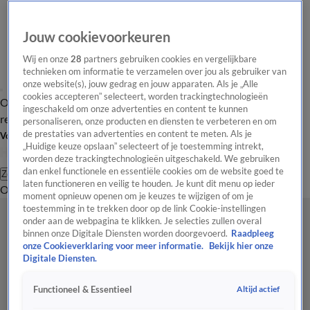
Jouw cookievoorkeuren
Wij en onze
28
partners gebruiken cookies en vergelijkbare
technieken om informatie te verzamelen over jou als gebruiker van
onze website(s), jouw gedrag en jouw apparaten. Als je „Alle
cookies accepteren” selecteert, worden trackingtechnologieën
Overzicht
Tip de
Laatste nieuws
Regionieuws
Het beste van Hart
ingeschakeld om onze advertenties en content te kunnen
redactie
personaliseren, onze producten en diensten te verbeteren en om
de prestaties van advertenties en content te meten. Als je
Volg Hart van Nederland
„Huidige keuze opslaan” selecteert of je toestemming intrekt,
worden deze trackingtechnologieën uitgeschakeld. We gebruiken
dan enkel functionele en essentiële cookies om de website goed te
Zoeken
laten functioneren en veilig te houden. Je kunt dit menu op ieder
Overzicht
Regio
Uitzendingen
Weer
Tip de redactie
Panel
Video's
moment opnieuw openen om je keuzes te wijzigen of om je
toestemming in te trekken door op de link Cookie-instellingen
onder aan de webpagina te klikken. Je selecties zullen overal
binnen onze Digitale Diensten worden doorgevoerd.
Raadpleeg
onze Cookieverklaring voor meer informatie.
Bekijk hier onze
Digitale Diensten.
Altijd actief
Functioneel & Essentieel