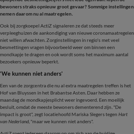
bewoners straks opnieuw groot gevaar? Sommige instellingen
nemen daarom nu al maatregelen.
Ook bij zorgkoepel ActiZ signaleren ze dat steeds meer
verpleeghuizen de aankondiging van nieuwe coronamaatregelen
niet willen afwachten. Zorginstellingen in regio's met veel
besmettingen vragen bijvoorbeeld weer om binnen een
mondkapje te dragen en ook wordt soms het maximum aantal
bezoekers opnieuw beperkt.
'We kunnen niet anders'
Een van de zorgcentra die nu al extra maatregelen treffen is het
Hof van Bluyssen in het Brabantse Asten. Daar hebben ze
maandag de mondkapjesplicht weer ingevoerd. Een moeilijk
besluit, omdat de meeste bewoners dementerend zijn. "De
impact is groot", zegt locatiehoofd Mariska Slegers tegen
Hart
van Nederland
, "maar we kunnen niet anders".
ActiZ roept iedereen daarom op om zich aan de huidige