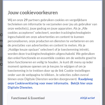
Jouw cookievoorkeuren
Wij en onze
29
partners gebruiken cookies en vergelijkbare
technieken om informatie te verzamelen over jou als gebruiker van
onze website(s), jouw gedrag en jouw apparaten. Als je „Alle
cookies accepteren” selecteert, worden trackingtechnologieën
Overzicht
Tip de
Laatste nieuws
Regionieuws
Het beste van Hart
ingeschakeld om onze advertenties en content te kunnen
redactie
personaliseren, onze producten en diensten te verbeteren en om
de prestaties van advertenties en content te meten. Als je
Volg Hart van Nederland
„Huidige keuze opslaan” selecteert of je toestemming intrekt,
worden deze trackingtechnologieën uitgeschakeld. We gebruiken
dan enkel functionele en essentiële cookies om de website goed te
Zoeken
laten functioneren en veilig te houden. Je kunt dit menu op ieder
Overzicht
Regio
Uitzendingen
Weer
Tip de redactie
Panel
Video's
moment opnieuw openen om je keuzes te wijzigen of om je
toestemming in te trekken door op de link Cookie-instellingen
onder aan de webpagina te klikken. Je selecties zullen overal
binnen onze Digitale Diensten worden doorgevoerd.
Raadpleeg
onze Cookieverklaring voor meer informatie.
Bekijk hier onze
Digitale Diensten.
Altijd actief
Functioneel & Essentieel