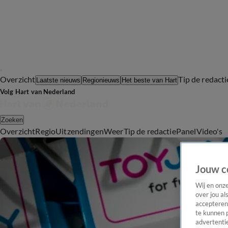
Overzicht
Tip de redacti
Laatste nieuws
Regionieuws
Het beste van Hart
Volg Hart van Nederland
Zoeken
Overzicht
Regio
Uitzendingen
Weer
Tip de redactie
Panel
Video's
Jouw c
Wij en onz
over jou al
accepteren
te kunnen 
advertentie