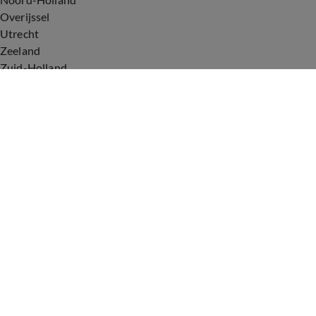
Overijssel
Utrecht
Zeeland
Zuid-Holland
Voorwaarden
Over ons
Privacyverklaring
Gebruiksvoorwaarden
Cookieverklaring
Digitale diensten
Cookie instellingen
Upod & Talpa Network
Adverteren
Vacatures
Publieksservice
Tip de redactie
Correcties en aanvullingen
Redactiestatuut Hart van Nederland