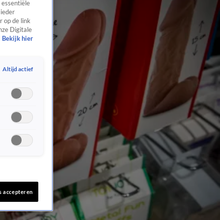
 essentiële
 ieder
 op de link
nze Digitale
Bekijk hier
Altijd actief
s accepteren