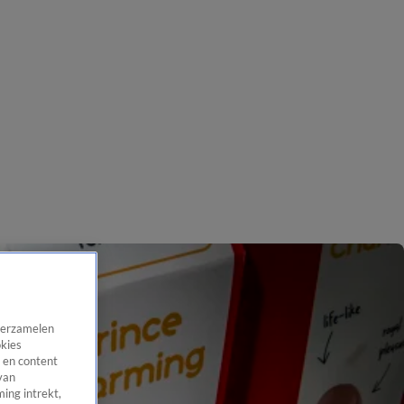
 verzamelen
okies
 en content
van
ing intrekt,