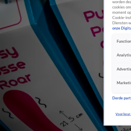
worden dez
cookies om 
moment opn
Cookie-inst
Diensten w
onze Digit
Function
Analyti
Adverti
Marketi
Derde parti
Voorkeur