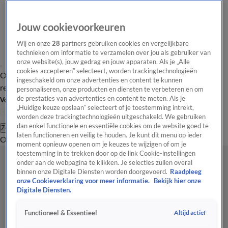
Jouw cookievoorkeuren
Wij en onze
28
partners gebruiken cookies en vergelijkbare
technieken om informatie te verzamelen over jou als gebruiker van
onze website(s), jouw gedrag en jouw apparaten. Als je „Alle
cookies accepteren” selecteert, worden trackingtechnologieën
Overzicht
Tip de
Laatste nieuws
Regionieuws
Het beste van Hart
ingeschakeld om onze advertenties en content te kunnen
redactie
personaliseren, onze producten en diensten te verbeteren en om
de prestaties van advertenties en content te meten. Als je
Volg Hart van Nederland
„Huidige keuze opslaan” selecteert of je toestemming intrekt,
worden deze trackingtechnologieën uitgeschakeld. We gebruiken
dan enkel functionele en essentiële cookies om de website goed te
Zoeken
laten functioneren en veilig te houden. Je kunt dit menu op ieder
Overzicht
Regio
Uitzendingen
Weer
Tip de redactie
Panel
Video's
moment opnieuw openen om je keuzes te wijzigen of om je
toestemming in te trekken door op de link Cookie-instellingen
onder aan de webpagina te klikken. Je selecties zullen overal
binnen onze Digitale Diensten worden doorgevoerd.
Raadpleeg
onze Cookieverklaring voor meer informatie.
Bekijk hier onze
Digitale Diensten.
Altijd actief
Functioneel & Essentieel