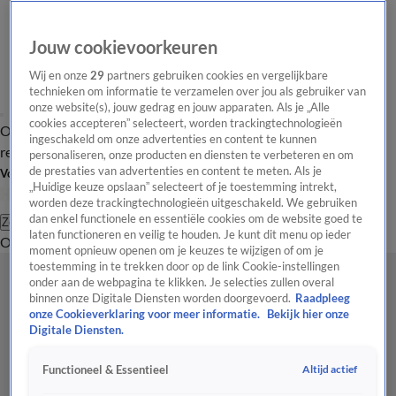
Jouw cookievoorkeuren
Wij en onze
29
partners gebruiken cookies en vergelijkbare
technieken om informatie te verzamelen over jou als gebruiker van
onze website(s), jouw gedrag en jouw apparaten. Als je „Alle
cookies accepteren” selecteert, worden trackingtechnologieën
Overzicht
Tip de
Laatste nieuws
Regionieuws
Het beste van Hart
ingeschakeld om onze advertenties en content te kunnen
redactie
personaliseren, onze producten en diensten te verbeteren en om
de prestaties van advertenties en content te meten. Als je
Volg Hart van Nederland
„Huidige keuze opslaan” selecteert of je toestemming intrekt,
worden deze trackingtechnologieën uitgeschakeld. We gebruiken
dan enkel functionele en essentiële cookies om de website goed te
Zoeken
laten functioneren en veilig te houden. Je kunt dit menu op ieder
Overzicht
Regio
Uitzendingen
Weer
Tip de redactie
Panel
Video's
moment opnieuw openen om je keuzes te wijzigen of om je
toestemming in te trekken door op de link Cookie-instellingen
onder aan de webpagina te klikken. Je selecties zullen overal
binnen onze Digitale Diensten worden doorgevoerd.
Raadpleeg
onze Cookieverklaring voor meer informatie.
Bekijk hier onze
Digitale Diensten.
Altijd actief
Functioneel & Essentieel