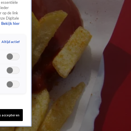
 essentiële
 ieder
 op de link
nze Digitale
Bekijk hier
Altijd actief
s accepteren