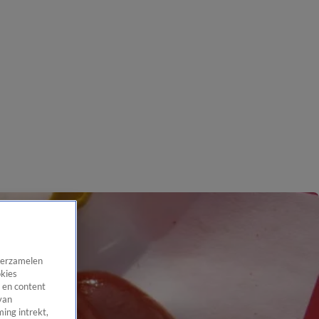
 verzamelen
okies
 en content
van
ing intrekt,