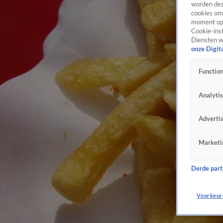
worden dez
cookies om 
moment opn
Cookie-inst
Diensten w
onze Digit
Function
Analyti
Adverti
Marketi
Derde parti
Voorkeur