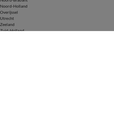
Noord-Holland
Overijssel
Utrecht
Zeeland
Zuid-Holland
Voorwaarden
Over ons
Privacyverklaring
Gebruiksvoorwaarden
Cookieverklaring
Digitale diensten
Cookie instellingen
Upod & Talpa Network
Adverteren
Vacatures
Publieksservice
Tip de redactie
Correcties en aanvullingen