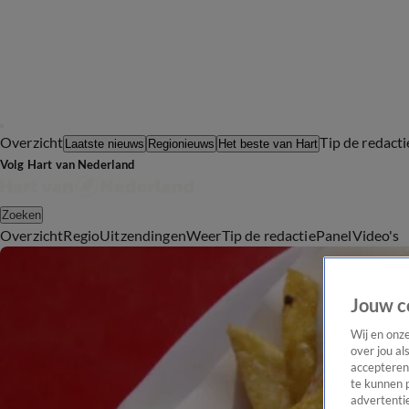
Overzicht
Tip de redacti
Laatste nieuws
Regionieuws
Het beste van Hart
Volg Hart van Nederland
Zoeken
Overzicht
Regio
Uitzendingen
Weer
Tip de redactie
Panel
Video's
Jouw c
Wij en onz
over jou al
accepteren
te kunnen 
advertentie