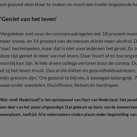
om gezond eten klaar te maken en nooit een snelle ongezonde hap
'Geniet van het leven'
Vergeleken met voor de coronamaatregelen eet 18 procent meer c
meer snoep, en 14 procent van de mensen drinkt meer alcohol. 
'saai' bestempelen, maar dat is niet voor iedereen het geval. Zo 
deze tijd geniet ik meer van het leven. Daar hoort af en toe ongez
voorbij kan zijn. Ik heb al een collega verloren door de corona. D
of zij het leven invult. Dus al die diëten en gezondheidsadviezen, 
mijn grenzen zijn." Om gezond te blijven, is bewegen belangrijk.
waaronder wandelen, thuisfitness, fietsen en hardlopen.
Wat vindt Nederland? is het opiniepanel van Hart van Nederland. Het pane
een deel van het panel uitgenodigd. Dat gebeurt op basis van de kenmerken 
woonplaats, leeftijd. Alle onderzoeken vinden plaats onder begeleiding van