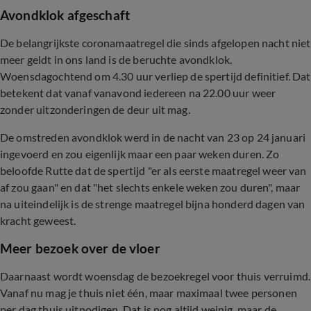
Avondklok afgeschaft
De belangrijkste coronamaatregel die sinds afgelopen nacht niet
meer geldt in ons land is de beruchte avondklok.
Woensdagochtend om 4.30 uur verliep de spertijd definitief. Dat
betekent dat vanaf vanavond iedereen na 22.00 uur weer
zonder uitzonderingen de deur uit mag.
De omstreden avondklok werd in de nacht van 23 op 24 januari
ingevoerd en zou eigenlijk maar een paar weken duren. Zo
beloofde Rutte dat de spertijd "er als eerste maatregel weer van
af zou gaan" en dat "het slechts enkele weken zou duren", maar
na uiteindelijk is de strenge maatregel bijna honderd dagen van
kracht geweest.
Meer bezoek over de vloer
Daarnaast wordt woensdag de bezoekregel voor thuis verruimd.
Vanaf nu mag je thuis niet één, maar maximaal twee personen
per dag thuis uitnodigen. Dat is nog altijd weinig, maar de