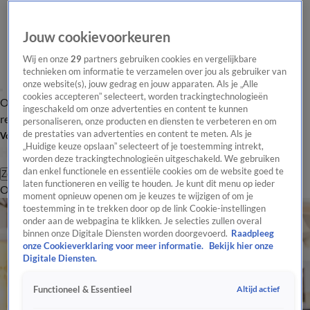
Jouw cookievoorkeuren
Wij en onze
29
partners gebruiken cookies en vergelijkbare
technieken om informatie te verzamelen over jou als gebruiker van
onze website(s), jouw gedrag en jouw apparaten. Als je „Alle
cookies accepteren” selecteert, worden trackingtechnologieën
Overzicht
Tip de
Laatste nieuws
Regionieuws
Het beste van Hart
ingeschakeld om onze advertenties en content te kunnen
redactie
personaliseren, onze producten en diensten te verbeteren en om
de prestaties van advertenties en content te meten. Als je
Volg Hart van Nederland
„Huidige keuze opslaan” selecteert of je toestemming intrekt,
worden deze trackingtechnologieën uitgeschakeld. We gebruiken
dan enkel functionele en essentiële cookies om de website goed te
Zoeken
laten functioneren en veilig te houden. Je kunt dit menu op ieder
Overzicht
Regio
Uitzendingen
Weer
Tip de redactie
Panel
Video's
moment opnieuw openen om je keuzes te wijzigen of om je
toestemming in te trekken door op de link Cookie-instellingen
onder aan de webpagina te klikken. Je selecties zullen overal
binnen onze Digitale Diensten worden doorgevoerd.
Raadpleeg
onze Cookieverklaring voor meer informatie.
Bekijk hier onze
Digitale Diensten.
Altijd actief
Functioneel & Essentieel