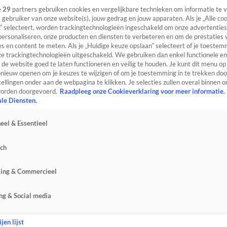
e
29
partners gebruiken cookies en vergelijkbare technieken om informatie te
s gebruiker van onze website(s), jouw gedrag en jouw apparaten. Als je „Alle co
” selecteert, worden trackingtechnologieën ingeschakeld om onze advertenties
personaliseren, onze producten en diensten te verbeteren en om de prestaties 
s en content te meten. Als je „Huidige keuze opslaan” selecteert of je toestemm
e trackingtechnologieën uitgeschakeld. We gebruiken dan enkel functionele en
de website goed te laten functioneren en veilig te houden. Je kunt dit menu op
ieuw openen om je keuzes te wijzigen of om je toestemming in te trekken door
ellingen onder aan de webpagina te klikken. Je selecties zullen overal binnen o
orden doorgevoerd.
Raadpleeg onze Cookieverklaring voor meer informatie.
ale Diensten.
eel & Essentieel
sch
sing & Commercieel
ng & Social media
jen lijst