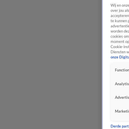
Wij en onz
over jou al
accepteren
te kunnen 
advertentie
worden dez
cookies om 
moment opn
Cookie-inst
Diensten w
onze Digit
Function
Analyti
Adverti
Marketi
Derde parti