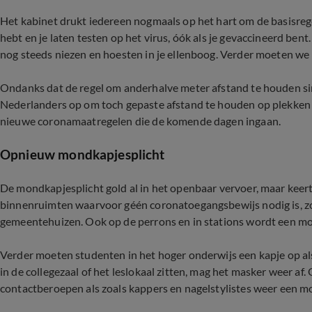
Het kabinet drukt iedereen nogmaals op het hart om de basisregels
hebt en je laten testen op het virus, óók als je gevaccineerd bent
nog steeds niezen en hoesten in je ellenboog. Verder moeten we
Ondanks dat de regel om anderhalve meter afstand te houden sin
Nederlanders op om toch gepaste afstand te houden op plekken 
nieuwe coronamaatregelen die de komende dagen ingaan.
Opnieuw mondkapjesplicht
De mondkapjesplicht gold al in het openbaar vervoer, maar keert 
binnenruimten waarvoor géén coronatoegangsbewijs nodig is, zo
gemeentehuizen. Ook op de perrons en in stations wordt een m
Verder moeten studenten in het hoger onderwijs een kapje op als 
in de collegezaal of het leslokaal zitten, mag het masker weer af
contactberoepen als zoals kappers en nagelstylistes weer een