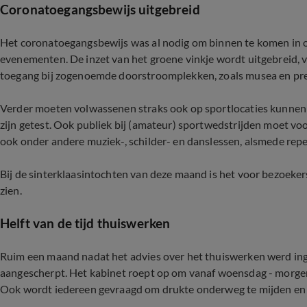
Coronatoegangsbewijs uitgebreid
Het coronatoegangsbewijs was al nodig om binnen te komen in on
evenementen. De inzet van het groene vinkje wordt uitgebreid,
toegang bij zogenoemde doorstroomplekken, zoals musea en pret
Verder moeten volwassenen straks ook op sportlocaties kunnen l
zijn getest. Ook publiek bij (amateur) sportwedstrijden moet v
ook onder andere muziek-, schilder- en danslessen, alsmede repe
Bij de sinterklaasintochten van deze maand is het voor bezoeker
zien.
Helft van de tijd thuiswerken
Ruim een maand nadat het advies over het thuiswerken werd in
aangescherpt. Het kabinet roept op om vanaf woensdag - morgen d
Ook wordt iedereen gevraagd om drukte onderweg te mijden en zo