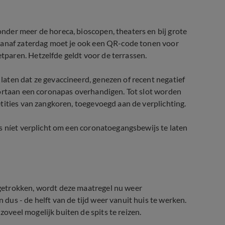
der meer de horeca, bioscopen, theaters en bij grote
 vanaf zaterdag moet je ook een QR-code tonen voor
paren. Hetzelfde geldt voor de terrassen.
aten dat ze gevaccineerd, genezen of recent negatief
oortaan een coronapas overhandigen. Tot slot worden
tities van zangkoren, toegevoegd aan de verplichting.
s níet verplicht om een coronatoegangsbewijs te laten
getrokken, wordt deze maatregel nu weer
us - de helft van de tijd weer vanuit huis te werken.
veel mogelijk buiten de spits te reizen.