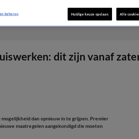
en beheren
Huidige keuze opslaan
Alle cookie
iswerken: dit zijn vanaf zat
 mogelijkheid dan opnieuw in te grijpen. Premier
 nieuwe maatregelen aangekondigd die moeten