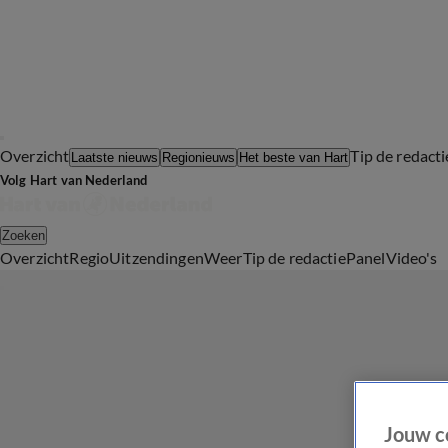
Overzicht
Tip de redacti
Laatste nieuws
Regionieuws
Het beste van Hart
Volg Hart van Nederland
Zoeken
Overzicht
Regio
Uitzendingen
Weer
Tip de redactie
Panel
Video's
Jouw c