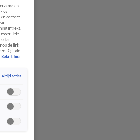
 verzamelen
okies
 en content
van
ing intrekt,
 essentiële
 ieder
 op de link
nze Digitale
Bekijk hier
Altijd actief