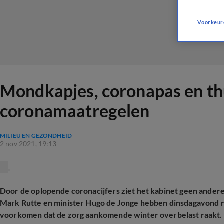
Voorkeur
Mondkapjes, coronapas en thu
coronamaatregelen
MILIEU EN GEZONDHEID
2 nov 2021, 19:13
Door de oplopende coronacijfers ziet het kabinet geen andere
Mark Rutte en minister Hugo de Jonge hebben dinsdagavond
voorkomen dat de zorg aankomende winter overbelast raakt.