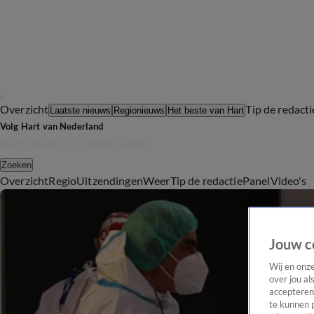
Overzicht
Tip de redacti
Laatste nieuws
Regionieuws
Het beste van Hart
Volg Hart van Nederland
Zoeken
Overzicht
Regio
Uitzendingen
Weer
Tip de redactie
Panel
Video's
Jouw c
Wij en onz
over jou al
accepteren
te kunnen 