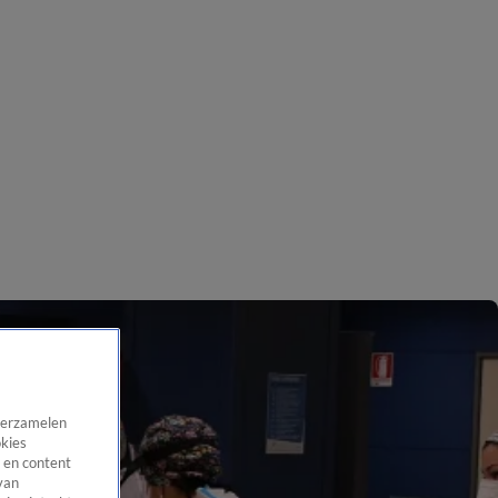
 verzamelen
okies
 en content
van