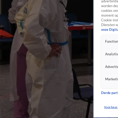
advertentie
worden dez
cookies om 
moment opn
Cookie-inst
Diensten w
onze Digit
Function
Analyti
Adverti
Marketi
Derde parti
Voorkeur