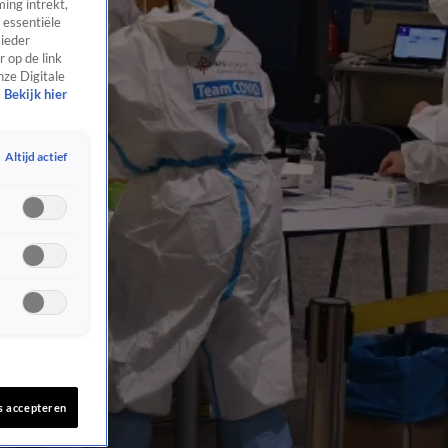
ing intrekt,
 essentiële
 ieder
 op de link
nze Digitale
Bekijk hier
Altijd actief
s accepteren