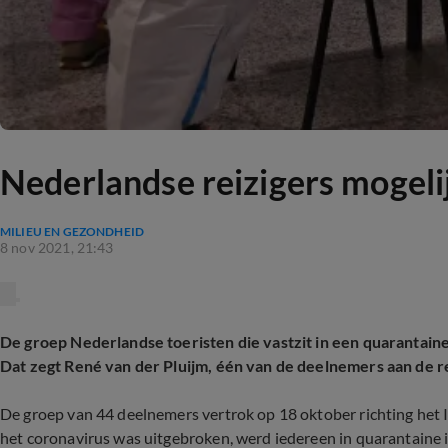
Nederlandse reizigers mogelij
MILIEU EN GEZONDHEID
8 nov 2021, 21:43
De groep Nederlandse toeristen die vastzit in een quarantaine
Dat zegt René van der Pluijm, één van de deelnemers aan de re
De groep van 44 deelnemers vertrok op 18 oktober richting het It
het coronavirus was uitgebroken, werd iedereen in quarantaine in