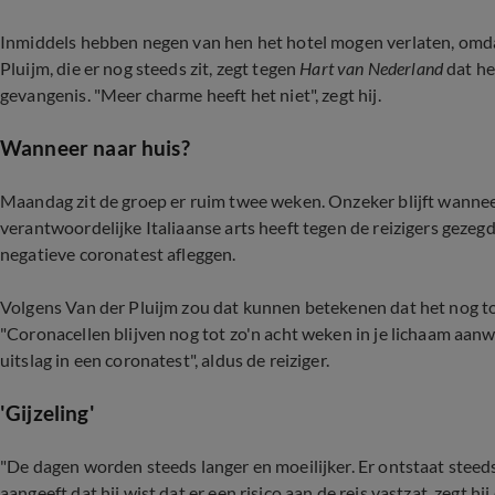
Inmiddels hebben negen van hen het hotel mogen verlaten, omdat
Pluijm, die er nog steeds zit, zegt tegen
Hart van Nederland
dat he
gevangenis. "Meer charme heeft het niet", zegt hij.
Wanneer naar huis?
Maandag zit de groep er ruim twee weken. Onzeker blijft wannee
verantwoordelijke Italiaanse arts heeft tegen de reizigers geze
negatieve coronatest afleggen.
Volgens Van der Pluijm zou dat kunnen betekenen dat het nog to
"Coronacellen blijven nog tot zo'n acht weken in je lichaam aan
uitslag in een coronatest", aldus de reiziger.
'Gijzeling'
"De dagen worden steeds langer en moeilijker. Er ontstaat steeds
aangeeft dat hij wist dat er een risico aan de reis vastzat, zegt