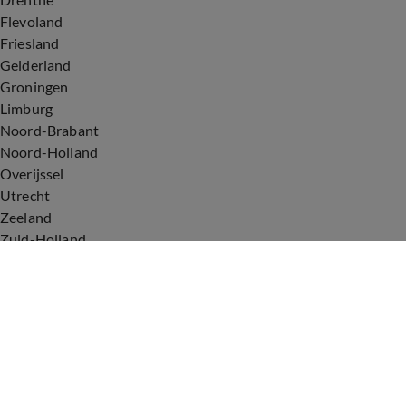
Flevoland
Friesland
Gelderland
Groningen
Limburg
Noord-Brabant
Noord-Holland
Overijssel
Utrecht
Zeeland
Zuid-Holland
Voorwaarden
Over ons
Privacyverklaring
Gebruiksvoorwaarden
Cookieverklaring
Digitale diensten
Cookie instellingen