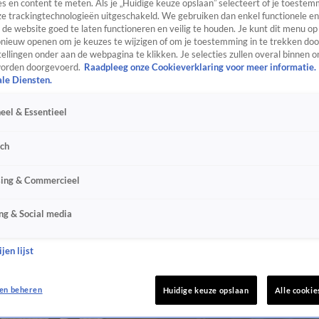
s en content te meten. Als je „Huidige keuze opslaan” selecteert of je toestemm
e trackingtechnologieën uitgeschakeld. We gebruiken dan enkel functionele en
de website goed te laten functioneren en veilig te houden. Je kunt dit menu op
ieuw openen om je keuzes te wijzigen of om je toestemming in te trekken door
ellingen onder aan de webpagina te klikken. Je selecties zullen overal binnen o
orden doorgevoerd.
Raadpleeg onze Cookieverklaring voor meer informatie.
ale Diensten.
eel & Essentieel
sch
sing & Commercieel
ng & Social media
jen lijst
en beheren
Huidige keuze opslaan
Alle cookie