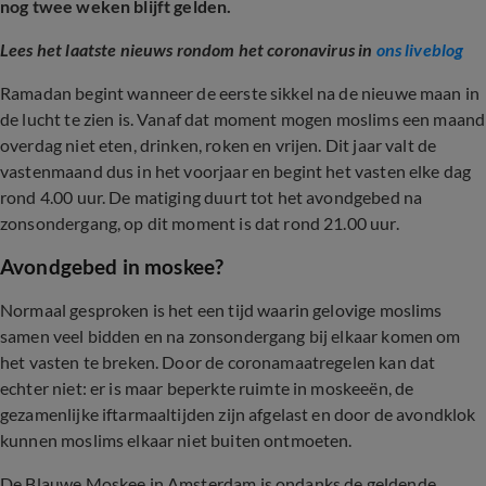
nog twee weken blijft gelden.
Lees het laatste nieuws rondom het coronavirus in
ons liveblog
Ramadan begint wanneer de eerste sikkel na de nieuwe maan in
de lucht te zien is. Vanaf dat moment mogen moslims een maand
overdag niet eten, drinken, roken en vrijen. Dit jaar valt de
vastenmaand dus in het voorjaar en begint het vasten elke dag
rond 4.00 uur. De matiging duurt tot het avondgebed na
zonsondergang, op dit moment is dat rond 21.00 uur.
Avondgebed in moskee?
Normaal gesproken is het een tijd waarin gelovige moslims
samen veel bidden en na zonsondergang bij elkaar komen om
het vasten te breken. Door de coronamaatregelen kan dat
echter niet: er is maar beperkte ruimte in moskeeën, de
gezamenlijke iftarmaaltijden zijn afgelast en door de avondklok
kunnen moslims elkaar niet buiten ontmoeten.
De Blauwe Moskee in Amsterdam is ondanks de geldende