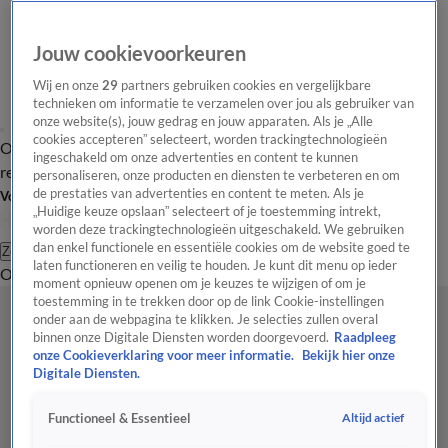
Jouw cookievoorkeuren
Wij en onze
29
partners gebruiken cookies en vergelijkbare
technieken om informatie te verzamelen over jou als gebruiker van
onze website(s), jouw gedrag en jouw apparaten. Als je „Alle
cookies accepteren” selecteert, worden trackingtechnologieën
Overzicht
Tip de
Laatste nieuws
Regionieuws
Het beste van Hart
ingeschakeld om onze advertenties en content te kunnen
redactie
personaliseren, onze producten en diensten te verbeteren en om
de prestaties van advertenties en content te meten. Als je
Volg Hart van Nederland
„Huidige keuze opslaan” selecteert of je toestemming intrekt,
worden deze trackingtechnologieën uitgeschakeld. We gebruiken
dan enkel functionele en essentiële cookies om de website goed te
Zoeken
laten functioneren en veilig te houden. Je kunt dit menu op ieder
Overzicht
Regio
Uitzendingen
Weer
Tip de redactie
Panel
Video's
moment opnieuw openen om je keuzes te wijzigen of om je
toestemming in te trekken door op de link Cookie-instellingen
onder aan de webpagina te klikken. Je selecties zullen overal
binnen onze Digitale Diensten worden doorgevoerd.
Raadpleeg
onze Cookieverklaring voor meer informatie.
Bekijk hier onze
Digitale Diensten.
Altijd actief
Functioneel & Essentieel