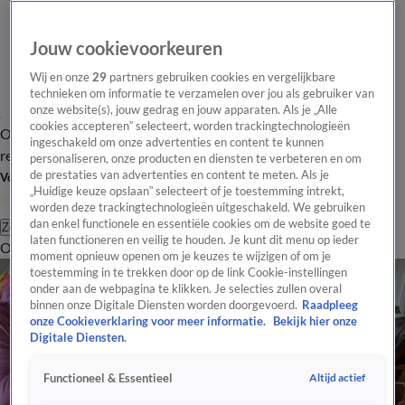
Jouw cookievoorkeuren
Wij en onze
29
partners gebruiken cookies en vergelijkbare
technieken om informatie te verzamelen over jou als gebruiker van
onze website(s), jouw gedrag en jouw apparaten. Als je „Alle
cookies accepteren” selecteert, worden trackingtechnologieën
Overzicht
Tip de
Laatste nieuws
Regionieuws
Het beste van Hart
ingeschakeld om onze advertenties en content te kunnen
redactie
personaliseren, onze producten en diensten te verbeteren en om
de prestaties van advertenties en content te meten. Als je
Volg Hart van Nederland
„Huidige keuze opslaan” selecteert of je toestemming intrekt,
worden deze trackingtechnologieën uitgeschakeld. We gebruiken
dan enkel functionele en essentiële cookies om de website goed te
Zoeken
laten functioneren en veilig te houden. Je kunt dit menu op ieder
Overzicht
Regio
Uitzendingen
Weer
Tip de redactie
Panel
Video's
moment opnieuw openen om je keuzes te wijzigen of om je
toestemming in te trekken door op de link Cookie-instellingen
onder aan de webpagina te klikken. Je selecties zullen overal
binnen onze Digitale Diensten worden doorgevoerd.
Raadpleeg
onze Cookieverklaring voor meer informatie.
Bekijk hier onze
Digitale Diensten.
Altijd actief
Functioneel & Essentieel