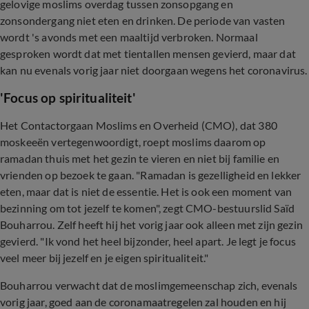
gelovige moslims overdag tussen zonsopgang en
zonsondergang niet eten en drinken. De periode van vasten
wordt 's avonds met een maaltijd verbroken. Normaal
gesproken wordt dat met tientallen mensen gevierd, maar dat
kan nu evenals vorig jaar niet doorgaan wegens het coronavirus.
'Focus op spiritualiteit'
Het Contactorgaan Moslims en Overheid (CMO), dat 380
moskeeën vertegenwoordigt, roept moslims daarom op
ramadan thuis met het gezin te vieren en niet bij familie en
vrienden op bezoek te gaan. "Ramadan is gezelligheid en lekker
eten, maar dat is niet de essentie. Het is ook een moment van
bezinning om tot jezelf te komen", zegt CMO-bestuurslid Saïd
Bouharrou. Zelf heeft hij het vorig jaar ook alleen met zijn gezin
gevierd. "Ik vond het heel bijzonder, heel apart. Je legt je focus
veel meer bij jezelf en je eigen spiritualiteit."
Bouharrou verwacht dat de moslimgemeenschap zich, evenals
vorig jaar, goed aan de coronamaatregelen zal houden en hij