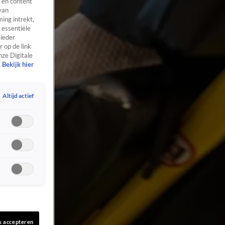
 en content
van
ing intrekt,
 essentiële
 ieder
 op de link
nze Digitale
Bekijk hier
Altijd actief
s accepteren