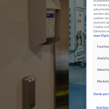
accepteren
te kunnen 
advertentie
worden dez
cookies om 
moment opn
Cookie-inst
Diensten w
onze Digit
Function
Analyti
Adverti
Marketi
Derde parti
Voorkeur