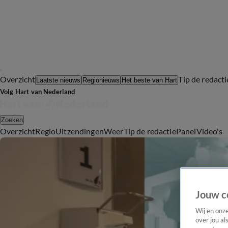
Overzicht
Tip de redacti
Laatste nieuws
Regionieuws
Het beste van Hart
Volg Hart van Nederland
Zoeken
Overzicht
Regio
Uitzendingen
Weer
Tip de redactie
Panel
Video's
Jouw c
Wij en onz
over jou al