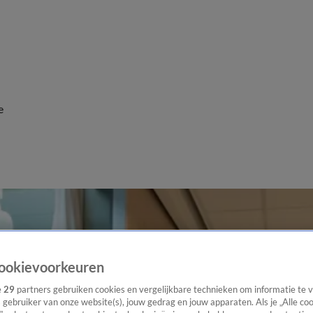
e
ookievoorkeuren
e
29
partners gebruiken cookies en vergelijkbare technieken om informatie te
s gebruiker van onze website(s), jouw gedrag en jouw apparaten. Als je „Alle co