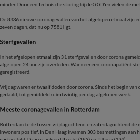
minder. Door een technische storing bij de GGD'en vielen de meld
De 8336 nieuwe coronagevallen van het afgelopen etmaal zijn er
zeven dagen, dat nu op 7581 ligt.
Sterfgevallen
In het afgelopen etmaal zijn 31 sterfgevallen door corona gemeld
afgelopen 24 uur zijn overleden. Wanneer een coronapatiënt sterf
geregistreerd.
Vrijdag waren er twaalf doden door corona. Sinds het begin van d
gedaald, tot gemiddeld ruim twintig per dag afgelopen week.
Meeste coronagevallen in Rotterdam
Rotterdam telde tussen vrijdagochtend en zaterdagochtend de m
inwoners positief. In Den Haag kwamen 303 besmettingen aan h
vastgesteld. Daarna volgen Utrecht (183) en Tilburg (124).