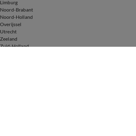
Limburg
Noord-Brabant
Noord-Holland
Overijssel
Utrecht
Zeeland
Zuid-Holland
Voorwaarden
Over ons
Privacyverklaring
Gebruiksvoorwaarden
Cookieverklaring
Digitale diensten
Cookie instellingen
Upod & Talpa Network
Adverteren
Vacatures
Publieksservice
Tip de redactie