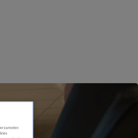
 verzamelen
okies