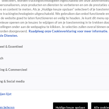
” selecteert, worden trackingtechnologieën ingeschakeld om onze advertenties
personaliseren, onze producten en diensten te verbeteren en om de prestaties 
s en content te meten. Als je „Huidige keuze opslaan” selecteert of je toestemm
e trackingtechnologieën uitgeschakeld. We gebruiken dan enkel functionele en
de website goed te laten functioneren en veilig te houden. Je kunt dit menu op
ieuw openen om je keuzes te wijzigen of om je toestemming in te trekken door
ellingen onder aan de webpagina te klikken. Je selecties zullen overal binnen o
orden doorgevoerd.
Raadpleeg onze Cookieverklaring voor meer informatie.
ale Diensten.
eel & Essentieel
sch
sing & Commercieel
ng & Social media
jen lijst
en beheren
Huidige keuze opslaan
Alle cookie