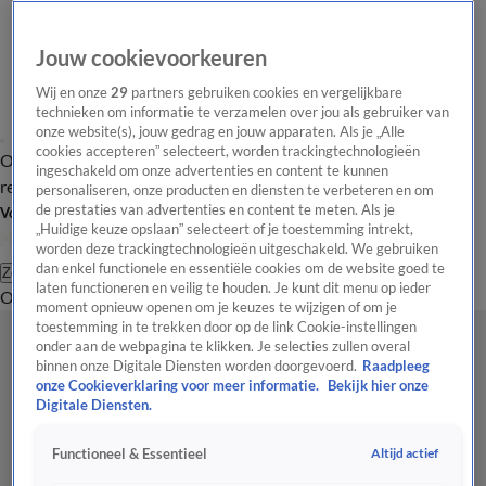
Jouw cookievoorkeuren
Wij en onze
29
partners gebruiken cookies en vergelijkbare
technieken om informatie te verzamelen over jou als gebruiker van
onze website(s), jouw gedrag en jouw apparaten. Als je „Alle
cookies accepteren” selecteert, worden trackingtechnologieën
Overzicht
Tip de
Laatste nieuws
Regionieuws
Het beste van Hart
ingeschakeld om onze advertenties en content te kunnen
redactie
personaliseren, onze producten en diensten te verbeteren en om
de prestaties van advertenties en content te meten. Als je
Volg Hart van Nederland
„Huidige keuze opslaan” selecteert of je toestemming intrekt,
worden deze trackingtechnologieën uitgeschakeld. We gebruiken
dan enkel functionele en essentiële cookies om de website goed te
Zoeken
laten functioneren en veilig te houden. Je kunt dit menu op ieder
Overzicht
Regio
Uitzendingen
Weer
Tip de redactie
Panel
Video's
moment opnieuw openen om je keuzes te wijzigen of om je
toestemming in te trekken door op de link Cookie-instellingen
onder aan de webpagina te klikken. Je selecties zullen overal
binnen onze Digitale Diensten worden doorgevoerd.
Raadpleeg
onze Cookieverklaring voor meer informatie.
Bekijk hier onze
Digitale Diensten.
Altijd actief
Functioneel & Essentieel