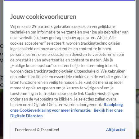
Jouw cookievoorkeuren
Wij en onze
29
partners gebruiken cookies en vergelijkbare
technieken om informatie te verzamelen over jou als gebruiker van
onze website(s), jouw gedrag en jouw apparaten. Als je „Alle
cookies accepteren” selecteert, worden trackingtechnologieën
Overzicht
Tip de
Laatste nieuws
Regionieuws
Het beste van Hart
ingeschakeld om onze advertenties en content te kunnen
redactie
personaliseren, onze producten en diensten te verbeteren en om
de prestaties van advertenties en content te meten. Als je
Volg Hart van Nederland
„Huidige keuze opslaan” selecteert of je toestemming intrekt,
worden deze trackingtechnologieën uitgeschakeld. We gebruiken
dan enkel functionele en essentiële cookies om de website goed te
Zoeken
laten functioneren en veilig te houden. Je kunt dit menu op ieder
Overzicht
Regio
Uitzendingen
Weer
Tip de redactie
Panel
Video's
moment opnieuw openen om je keuzes te wijzigen of om je
toestemming in te trekken door op de link Cookie-instellingen
onder aan de webpagina te klikken. Je selecties zullen overal
binnen onze Digitale Diensten worden doorgevoerd.
Raadpleeg
onze Cookieverklaring voor meer informatie.
Bekijk hier onze
Digitale Diensten.
Altijd actief
Functioneel & Essentieel