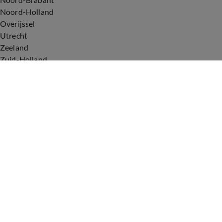
Noord-Holland
Overijssel
Utrecht
Zeeland
Zuid-Holland
Voorwaarden
Over ons
Privacyverklaring
Gebruiksvoorwaarden
Cookieverklaring
Digitale diensten
Cookie instellingen
Upod & Talpa Network
Adverteren
Vacatures
Publieksservice
Tip de redactie
Correcties en aanvullingen