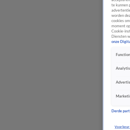
te kunnen 
advertentie
worden dez
cookies om 
moment opn
Cookie-inst
Diensten w
onze Digit
Function
Analyti
Adverti
Marketi
Derde parti
Voorkeur