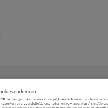
e
ookievoorkeuren
e
28
partners gebruiken cookies en vergelijkbare technieken om informatie te
s gebruiker van onze website(s), jouw gedrag en jouw apparaten. Als je „Alle co
” selecteert, worden trackingtechnologieën ingeschakeld om onze advertenties