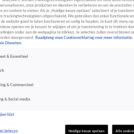
personaliseren, onze producten en diensten te verbeteren en om de prestaties 
s en content te meten. Als je „Huidige keuze opslaan” selecteert of je toestemm
e trackingtechnologieën uitgeschakeld. We gebruiken dan enkel functionele en
de website goed te laten functioneren en veilig te houden. Je kunt dit menu op
ieuw openen om je keuzes te wijzigen of om je toestemming in te trekken door
ellingen onder aan de webpagina te klikken. Je selecties zullen overal binnen o
orden doorgevoerd.
Raadpleeg onze Cookieverklaring voor meer informatie.
ale Diensten.
eel & Essentieel
sch
sing & Commercieel
ng & Social media
jen lijst
en beheren
Huidige keuze opslaan
Alle cookie