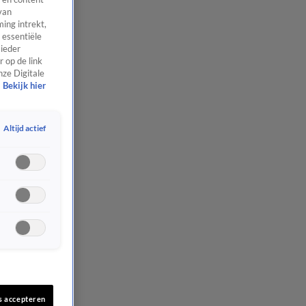
van
ing intrekt,
 essentiële
 ieder
 op de link
nze Digitale
Bekijk hier
Altijd actief
s accepteren