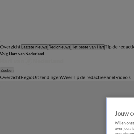
Overzicht
Tip de redacti
Laatste nieuws
Regionieuws
Het beste van Hart
Volg Hart van Nederland
Zoeken
Overzicht
Regio
Uitzendingen
Weer
Tip de redactie
Panel
Video's
Jouw c
Wij en onz
over jou al
accepteren