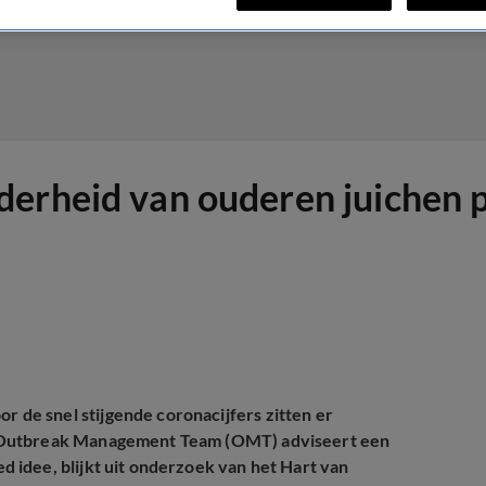
erheid van ouderen juichen pl
de snel stijgende coronacijfers zitten er
t Outbreak Management Team (OMT) adviseert een
 idee, blijkt uit onderzoek van het Hart van