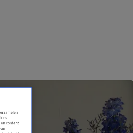
 verzamelen
okies
 en content
van