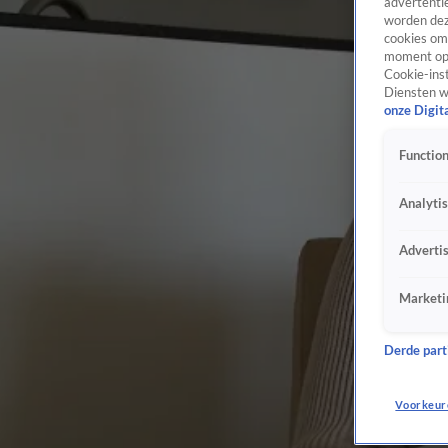
advertentie
worden dez
cookies om 
moment opn
Cookie-inst
Diensten w
onze Digit
Function
Analyti
Adverti
Marketi
Derde parti
Voorkeur