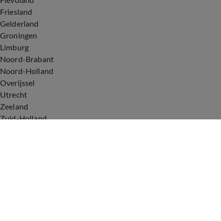
Friesland
Gelderland
Groningen
Limburg
Noord-Brabant
Noord-Holland
Overijssel
Utrecht
Zeeland
Zuid-Holland
Voorwaarden
Over ons
Privacyverklaring
Gebruiksvoorwaarden
Cookieverklaring
Digitale diensten
Cookie instellingen
Upod & Talpa Network