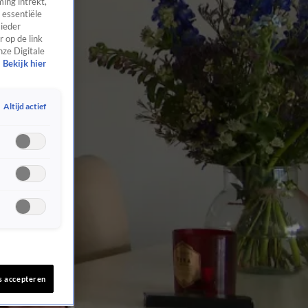
ing intrekt,
 essentiële
 ieder
 op de link
nze Digitale
Bekijk hier
Altijd actief
s accepteren