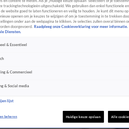
s en content te meten. Als je „Huidige keuze opslaan” selecteert of je toestemm
e trackingtechnologieën uitgeschakeld. We gebruiken dan enkel functionele en
de website goed te laten functioneren en veilig te houden. Je kunt dit menu op
ieuw openen om je keuzes te wijzigen of om je toestemming in te trekken door
ellingen onder aan de webpagina te klikken. Je selecties zullen overal binnen o
orden doorgevoerd.
Raadpleeg onze Cookieverklaring voor meer informatie.
ale Diensten.
eel & Essentieel
sch
sing & Commercieel
ng & Social media
jen lijst
en beheren
Huidige keuze opslaan
Alle cookie