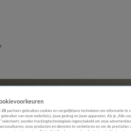
e
ookievoorkeuren
e
28
partners gebruiken cookies en vergelijkbare technieken om informatie te
s gebruiker van onze website(s), jouw gedrag en jouw apparaten. Als je „Alle co
” selecteert, worden trackingtechnologieën ingeschakeld om onze advertenties
personaliseren, onze producten en diensten te verbeteren en om de prestaties 