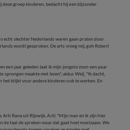
 deze groep kinderen, bedacht hij een bijzonder
jes echt slechter Nederlands waren gaan praten door
derlands wordt gesproken. De arts vroeg mij, goh Robert
wn een jaar geleden laat ik mijn jongste zoon een paar
 sprongen maakte met lezen", aldus Weij. "Ik dacht,
 het blijkt voor andere kinderen ook te werken. En
rti Rana uit Rijswijk. Arti: "Mijn man en ik zijn hier
n de taal de spreken maar dat gaat heel moeizaam. We
 thuisonderwijs kregen spraken ze minder met