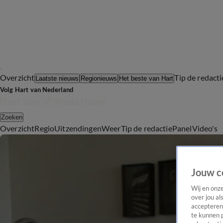
Overzicht
Tip de redacti
Laatste nieuws
Regionieuws
Het beste van Hart
Volg Hart van Nederland
Zoeken
Overzicht
Regio
Uitzendingen
Weer
Tip de redactie
Panel
Video's
Jouw c
Wij en onz
over jou al
accepteren
te kunnen 