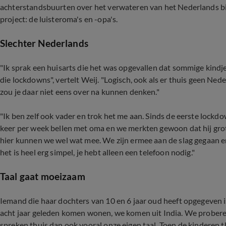
achterstandsbuurten over het verwateren van het Nederlands bij
project: de luisteroma's en -opa's.
Slechter Nederlands
"Ik sprak een huisarts die het was opgevallen dat sommige kind
die lockdowns", vertelt Weij. "Logisch, ook als er thuis geen Ne
zou je daar niet eens over na kunnen denken."
"Ik ben zelf ook vader en trok het me aan. Sinds de eerste lockdo
keer per week bellen met oma en we merkten gewoon dat hij grote
hier kunnen we wel wat mee. We zijn ermee aan de slag gegaan en
het is heel erg simpel, je hebt alleen een telefoon nodig."
Taal gaat moeizaam
Iemand die haar dochters van 10 en 6 jaar oud heeft opgegeven is A
acht jaar geleden komen wonen, we komen uit India. We probere
spreken thuis dan ook vooral onze eigen taal. Toen de kinderen