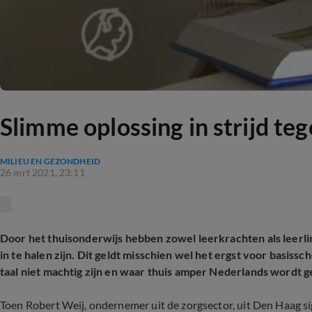
Slimme oplossing in strijd te
MILIEU EN GEZONDHEID
26 mrt 2021, 23:11
Door het thuisonderwijs hebben zowel leerkrachten als leerl
in te halen zijn. Dit geldt misschien wel het ergst voor basis
taal niet machtig zijn en waar thuis amper Nederlands wordt 
Toen Robert Weij, ondernemer uit de zorgsector, uit Den Haag s