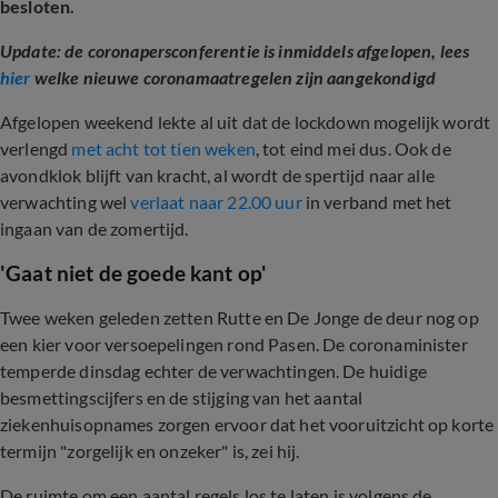
besloten.
Update: de coronapersconferentie is inmiddels afgelopen, lees
hier
welke nieuwe coronamaatregelen zijn aangekondigd
Afgelopen weekend lekte al uit dat de lockdown mogelijk wordt
verlengd
met acht tot tien weken
, tot eind mei dus. Ook de
avondklok blijft van kracht, al wordt de spertijd naar alle
verwachting wel
verlaat naar 22.00 uur
in verband met het
ingaan van de zomertijd.
'Gaat niet de goede kant op'
Twee weken geleden zetten Rutte en De Jonge de deur nog op
een kier voor versoepelingen rond Pasen. De coronaminister
temperde dinsdag echter de verwachtingen. De huidige
besmettingscijfers en de stijging van het aantal
ziekenhuisopnames zorgen ervoor dat het vooruitzicht op korte
termijn "zorgelijk en onzeker" is, zei hij.
De ruimte om een aantal regels los te laten is volgens de