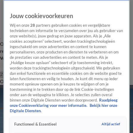
Jouw cookievoorkeuren
Wij en onze
28
partners gebruiken cookies en vergelijkbare
technieken om informatie te verzamelen over jou als gebruiker van
onze website(s), jouw gedrag en jouw apparaten. Als je „Alle
cookies accepteren” selecteert, worden trackingtechnologieën
Overzicht
Tip de
Laatste nieuws
Regionieuws
Het beste van Hart
ingeschakeld om onze advertenties en content te kunnen
redactie
personaliseren, onze producten en diensten te verbeteren en om
de prestaties van advertenties en content te meten. Als je
Volg Hart van Nederland
„Huidige keuze opslaan” selecteert of je toestemming intrekt,
worden deze trackingtechnologieën uitgeschakeld. We gebruiken
dan enkel functionele en essentiële cookies om de website goed te
Zoeken
laten functioneren en veilig te houden. Je kunt dit menu op ieder
Overzicht
Regio
Uitzendingen
Weer
Tip de redactie
Panel
Video's
moment opnieuw openen om je keuzes te wijzigen of om je
toestemming in te trekken door op de link Cookie-instellingen
onder aan de webpagina te klikken. Je selecties zullen overal
binnen onze Digitale Diensten worden doorgevoerd.
Raadpleeg
onze Cookieverklaring voor meer informatie.
Bekijk hier onze
Digitale Diensten.
Altijd actief
Functioneel & Essentieel