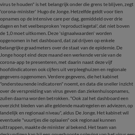
virus te houden" is het belangrijk onder die grens te blijven, zegt
'corona-minister' Hugo de Jonge. Hetzelfde geldt voor tien
opnames op de intensive care per dag, gemiddeld over drie
dagen en het veelbesproken 'reproductiegetal', dat niet boven
de 1,0 moet uitkomen. Deze 'signaalwaarden' worden
opgenomen in het dashboard, dat zal drijven op enkele
belangrijke graadmeters over de staat van de epidemie. De
Jonge hoopt eind deze maand een werkende versie van de
corona-app te presenteren, met daarin naast deze vijf
hoofdindicatoren ook cijfers uit verpleeghuizen en regionale
gegevens opgenomen. Verdere gegevens, die het kabinet
"ondersteunende indicatoren" noemt, en data die sneller inzicht
over de verspreiding van virus geven dan ziekenhuisopnames,
zullen daarna worden betrokken. "Ook zal het dashboard een
overzicht bieden van alle geldende maatregelen en adviezen, op
landelijk en regionaal niveau", aldus De Jonge. Het kabinet wil
eventuele "vuurtjes die oplaaien" ook regionaal kunnen
uittrappen, maakte de minister al bekend. Het team van
deskundigen kan bij een onverhoopte opleving van het virus een