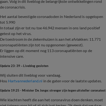
gaan. Volg in dit liveblog de belangrijkste ontwikkelingen rond
de coronacrisis.
Het aantal bevestigde coronadoden in Nederland is opgelopen
tot 5.990
In totaal zijn er tot nu toe 46.942 mensen in ons land positief
getest op het virus.
De toestroom in de ziekenhuizen is aan het afvlakken: 11.771
coronapatiënten zijn tot nu opgenomen (geweest).
Er liggen op dit moment nog 113 coronapatiënten op de
intensive care.
Update 23: 39 – Liveblog gesloten
Wij sluiten dit liveblog voor vandaag.
Hou
Hartvannederland.nl
in de gaten voor de laatste updates.
Update 19:25 - Minister De Jonge: strenger zijn tegen uitsteller coronatest
Wie klachten heeft die aan het coronavirus doen denken, moet
niet talmen voor hij of zij zich laat testen. "Ik denk dat we daar