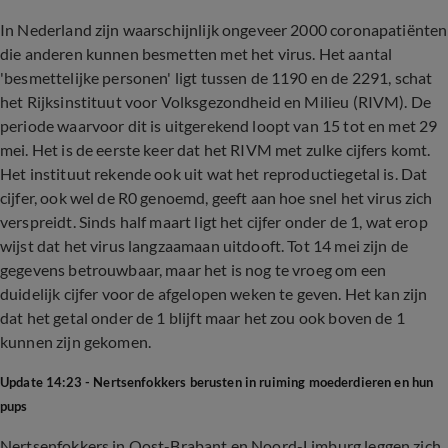
In Nederland zijn waarschijnlijk ongeveer 2000 coronapatiënten
die anderen kunnen besmetten met het virus. Het aantal
'besmettelijke personen' ligt tussen de 1190 en de 2291, schat
het Rijksinstituut voor Volksgezondheid en Milieu (RIVM). De
periode waarvoor dit is uitgerekend loopt van 15 tot en met 29
mei. Het is de eerste keer dat het RIVM met zulke cijfers komt.
Het instituut rekende ook uit wat het reproductiegetal is. Dat
cijfer, ook wel de R0 genoemd, geeft aan hoe snel het virus zich
verspreidt. Sinds half maart ligt het cijfer onder de 1, wat erop
wijst dat het virus langzaamaan uitdooft. Tot 14 mei zijn de
gegevens betrouwbaar, maar het is nog te vroeg om een
duidelijk cijfer voor de afgelopen weken te geven. Het kan zijn
dat het getal onder de 1 blijft maar het zou ook boven de 1
kunnen zijn gekomen.
Update 14:23 - Nertsenfokkers berusten in ruiming moederdieren en hun
pups
Nertsenfokkers in Oost-Brabant en Noord-Limburg leggen zich