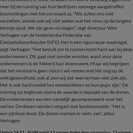
neer bij de ruiming van hun bedrijven vanwege aangetroffen
besmettingen met het coronavirus. "We zullen ons niet
verzetten, omdat ook wij niet weten wat het virus op de langere
termijn doet. We zijn geen virologen", zegt directeur Wim
Verhagen van de Nederlandse Federatie van
Edelpelsdierenhouder (NFE). Het is een rigoureuze maatregel,
zegt Verhagen. "Het besluit om te ruimen komt hard aan bij deze
ondernemers. Dit gaat niet zonder emoties, want voor deze
ondernemers is de fokkerij hun levenswerk. Maar wij begrijpen
dat het ministerie geen risico's wil nemen met het oog op de
volksgezondheid, ook al zien wij dat veel nertsen niet ziek zijn.
Het is ook hard omdat het moederdieren en hun pups zijn." De
ruiming zal beginnen zodra de waarde is bepaald van de dieren.
De ondernemers worden namelijk gecompenseerd voor het
verlies. De dieren worden vergast met koolmonoxide. "Het is
een pijnloze dood. De dieren merken er niets van", aldus
Verhagen.
Update 14:13 - RIVM meldt 13 nieuwe doden door coronavirus, 12 nieuwe