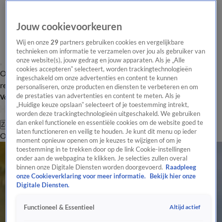
Jouw cookievoorkeuren
Wij en onze
29
partners gebruiken cookies en vergelijkbare
technieken om informatie te verzamelen over jou als gebruiker van
onze website(s), jouw gedrag en jouw apparaten. Als je „Alle
cookies accepteren” selecteert, worden trackingtechnologieën
Overzicht
Tip de
Laatste nieuws
Regionieuws
Het beste van Hart
ingeschakeld om onze advertenties en content te kunnen
redactie
personaliseren, onze producten en diensten te verbeteren en om
de prestaties van advertenties en content te meten. Als je
Volg Hart van Nederland
„Huidige keuze opslaan” selecteert of je toestemming intrekt,
worden deze trackingtechnologieën uitgeschakeld. We gebruiken
dan enkel functionele en essentiële cookies om de website goed te
Zoeken
laten functioneren en veilig te houden. Je kunt dit menu op ieder
Overzicht
Regio
Uitzendingen
Weer
Tip de redactie
Panel
Video's
moment opnieuw openen om je keuzes te wijzigen of om je
toestemming in te trekken door op de link Cookie-instellingen
onder aan de webpagina te klikken. Je selecties zullen overal
binnen onze Digitale Diensten worden doorgevoerd.
Raadpleeg
onze Cookieverklaring voor meer informatie.
Bekijk hier onze
Digitale Diensten.
Altijd actief
Functioneel & Essentieel