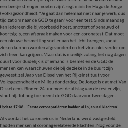
een beetje strenger moeten zijn", zegt minister Hugo de Jonge
(Volksgezondheid). "Je gaat dan helemaal niet naar je werk, dus
tijd zat om naar de GGD te gaan" voor een test. Sinds maandag
kan iedereen die bijvoorbeeld hoest, snottert of benauwd of
koortsig is, een afspraak maken voor een coronatest. Dat moet
een nieuwe besmetting sneller aan het licht brengen, zodat
zieken kunnen worden afgezonderd en het virus niet verder om
zich heen kan grijpen. Maar dat is moeilijk zolang het nog dagen
duurt voor duidelijk is of iemand is besmet en de GGD de
mensen kan waarschuwen die bij de zieke in de buurt zijn
geweest, zei Jaap van Dissel van het Rijksinstituut voor
Volksgezondheid en Milieu donderdag. De Jonge is dat met Van
Dissel eens. Binnen 24 uur moet de uitslag van de test er zijn,
vindt hij. Tot nog toe neemt de GGD daarvoor twee dagen.
Update 17:08 - 'Eerste coronapatiënten hadden al in januari klachten'
Al voordat het coronavirus in Nederland werd vastgesteld,
hadden mensen al coronagerelateerde klachten. Nog vóór de