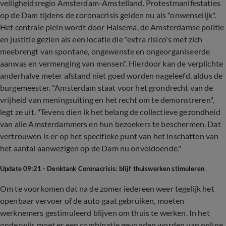
veiligheidsregio Amsterdam-Amstelland. Protestmanifestaties
op de Dam tijdens de coronacrisis gelden nu als "onwenselijk".
Het centrale plein wordt door Halsema, de Amsterdamse politie
en justitie gezien als een locatie die "extra risico's met zich
meebrengt van spontane, ongewenste en ongeorganiseerde
aanwas en vermenging van mensen". Hierdoor kan de verplichte
anderhalve meter afstand niet goed worden nageleefd, aldus de
burgemeester. "Amsterdam staat voor het grondrecht van de
vrijheid van meningsuiting en het recht om te demonstreren",
legt ze uit. "Tevens dien ik het belang de collectieve gezondheid
van alle Amsterdammers en hun bezoekers te beschermen. Dat
vertrouwen is er op het specifieke punt van het inschatten van
het aantal aanwezigen op de Dam nu onvoldoende."
Update 09:21 - Denktank Coronacrisis: blijf thuiswerken stimuleren
Om te voorkomen dat na de zomer iedereen weer tegelijk het
openbaar vervoer of de auto gaat gebruiken, moeten
werknemers gestimuleerd blijven om thuis te werken. In het
onderwijs moet er een combinatie gevonden worden van online