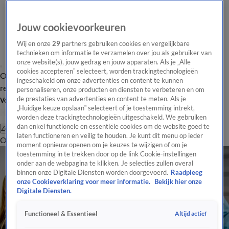
Jouw cookievoorkeuren
Wij en onze
29
partners gebruiken cookies en vergelijkbare
technieken om informatie te verzamelen over jou als gebruiker van
onze website(s), jouw gedrag en jouw apparaten. Als je „Alle
cookies accepteren” selecteert, worden trackingtechnologieën
Overzicht
Tip de
Laatste nieuws
Regionieuws
Het beste van Hart
ingeschakeld om onze advertenties en content te kunnen
redactie
personaliseren, onze producten en diensten te verbeteren en om
de prestaties van advertenties en content te meten. Als je
Volg Hart van Nederland
„Huidige keuze opslaan” selecteert of je toestemming intrekt,
worden deze trackingtechnologieën uitgeschakeld. We gebruiken
dan enkel functionele en essentiële cookies om de website goed te
Zoeken
laten functioneren en veilig te houden. Je kunt dit menu op ieder
Overzicht
Regio
Uitzendingen
Weer
Tip de redactie
Panel
Video's
moment opnieuw openen om je keuzes te wijzigen of om je
toestemming in te trekken door op de link Cookie-instellingen
onder aan de webpagina te klikken. Je selecties zullen overal
binnen onze Digitale Diensten worden doorgevoerd.
Raadpleeg
onze Cookieverklaring voor meer informatie.
Bekijk hier onze
Digitale Diensten.
Altijd actief
Functioneel & Essentieel