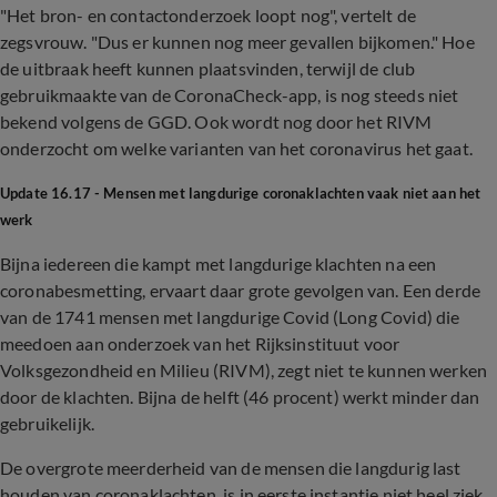
"Het bron- en contactonderzoek loopt nog", vertelt de
zegsvrouw. "Dus er kunnen nog meer gevallen bijkomen." Hoe
de uitbraak heeft kunnen plaatsvinden, terwijl de club
gebruikmaakte van de CoronaCheck-app, is nog steeds niet
bekend volgens de GGD. Ook wordt nog door het RIVM
onderzocht om welke varianten van het coronavirus het gaat.
Update 16.17 - Mensen met langdurige coronaklachten vaak niet aan het
werk
Bijna iedereen die kampt met langdurige klachten na een
coronabesmetting, ervaart daar grote gevolgen van. Een derde
van de 1741 mensen met langdurige Covid (Long Covid) die
meedoen aan onderzoek van het Rijksinstituut voor
Volksgezondheid en Milieu (RIVM), zegt niet te kunnen werken
door de klachten. Bijna de helft (46 procent) werkt minder dan
gebruikelijk.
De overgrote meerderheid van de mensen die langdurig last
houden van coronaklachten, is in eerste instantie niet heel ziek