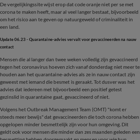
De vergelijkingssite wijst erop dat code oranje niet per se met
corona te maken heeft, maar al veel langer bestaat, bijvoorbeeld
om het risico aan te geven op natuurgeweld of criminaliteit in
een land.
Update 06.23 - Quarantaine-advies vervalt voor gevaccineerden na nauw
contact
Mensen die al langer dan twee weken volledig zijn gevaccineerd
tegen het coronavirus hoeven zich vanaf donderdag niet meer te
houden aan het quarantaine-advies als ze in nauw contact zijn
geweest met iemand die besmet is geraakt. Tot dusver was het
advies dat iedereen met bijvoorbeeld een positief getest
gezinslid in quarantaine gaat, gevaccineerd of niet.
Volgens het Outbreak Management Team (OMT) "komt er
steeds meer bewijs" dat gevaccineerden die toch corona hebben
opgelopen minder besmettelijk zijn voor hun omgeving. Dit
geldt ook voor mensen die minder dan zes maanden geleden een
besmetting hebben doorgemaakt en mensen voor wie hun