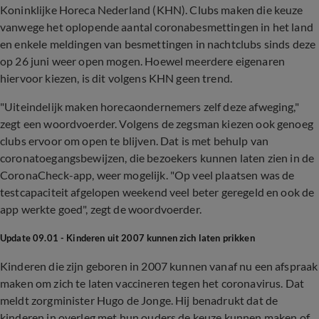
Koninklijke Horeca Nederland (KHN). Clubs maken die keuze
vanwege het oplopende aantal coronabesmettingen in het land
en enkele meldingen van besmettingen in nachtclubs sinds deze
op 26 juni weer open mogen. Hoewel meerdere eigenaren
hiervoor kiezen, is dit volgens KHN geen trend.
"Uiteindelijk maken horecaondernemers zelf deze afweging,"
zegt een woordvoerder. Volgens de zegsman kiezen ook genoeg
clubs ervoor om open te blijven. Dat is met behulp van
coronatoegangsbewijzen, die bezoekers kunnen laten zien in de
CoronaCheck-app, weer mogelijk. "Op veel plaatsen was de
testcapaciteit afgelopen weekend veel beter geregeld en ook de
app werkte goed", zegt de woordvoerder.
Update 09.01 - Kinderen uit 2007 kunnen zich laten prikken
Kinderen die zijn geboren in 2007 kunnen vanaf nu een afspraak
maken om zich te laten vaccineren tegen het coronavirus. Dat
meldt zorgminister Hugo de Jonge. Hij benadrukt dat de
kinderen in overleg met hun ouders de keuze kunnen maken of