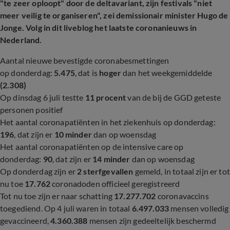
"te zeer oploopt" door de deltavariant, zijn festivals "niet
meer veilig te organiseren", zei demissionair minister Hugo de
Jonge. Volg in dit liveblog het laatste coronanieuws in
Nederland.
Aantal nieuwe bevestigde coronabesmettingen
op donderdag:
5.475
, dat is
hoger
dan het weekgemiddelde
(2.308)
Op dinsdag 6 juli testte
11 procent
van de bij de GGD geteste
personen positief
Het aantal coronapatiënten in het ziekenhuis op donderdag:
196
, dat zijn er
10 minder
dan op woensdag
Het aantal coronapatiënten op de intensive care op
donderdag:
90
, dat zijn er
14 minder
dan op woensdag
Op donderdag zijn er
2 sterfgevallen
gemeld, in totaal zijn er tot
nu toe
17.762
coronadoden officieel geregistreerd
Tot nu toe zijn er naar schatting
17.277.702
coronavaccins
toegediend. Op 4 juli waren in totaal
6.497.033
mensen volledig
gevaccineerd,
4.360.388
mensen zijn gedeeltelijk beschermd