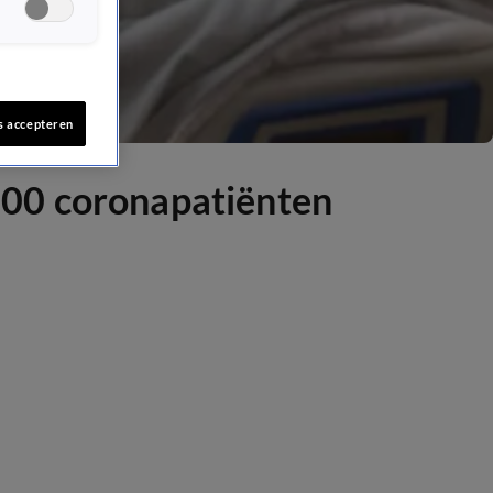
s accepteren
000 coronapatiënten