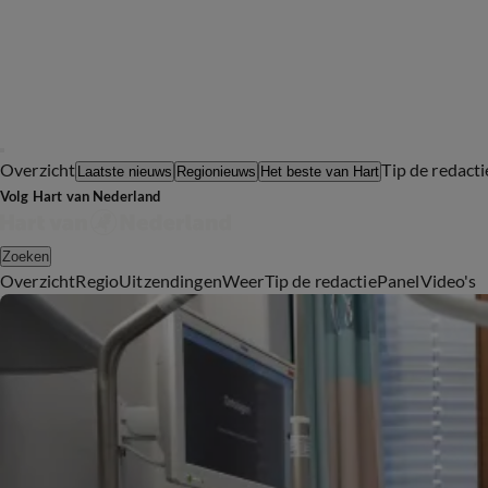
Overzicht
Tip de redacti
Laatste nieuws
Regionieuws
Het beste van Hart
Volg Hart van Nederland
Zoeken
Overzicht
Regio
Uitzendingen
Weer
Tip de redactie
Panel
Video's