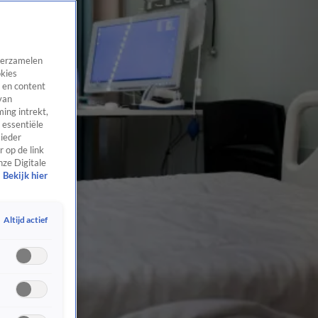
 verzamelen
okies
 en content
van
ing intrekt,
 essentiële
 ieder
 op de link
nze Digitale
Bekijk hier
Altijd actief