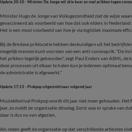
Update 20:10 - Minister De Jonge wil drie keer zo snel prikken tegen coron
Minister Hugo de Jonge van Volksgezondheid ziet de wijze waa
gevaccineerd als voorbeeld van hoe dat ook elders in Nederland 
Het is een mooi voorbeeld van hoe je via logistiek maximale effici
Bij de Bredase priklocatie hebben deskundigen uit het bedrijfsle
mogelijk mensen kunt voorzien van een anti-coronaprik. "De inric
het prikken tegelijk gebeurden", zegt Paul Enders van ASML, de 
deze processen uit elkaar te halen kun je iedereen optimaal ben
de administratie is afgewerkt."
Update 17:13 - Pinkpop uitgesteld naar volgend jaar
Muziekfestival Pinkpop wordt dit jaar niet meer gehouden. Het f
jaar, zo meldt de organisatie dinsdag. Eerst was er sprake van d
daar is dus nu van afgezien.
Als reden geeft de organisatie op dat verschillende artiesten ni