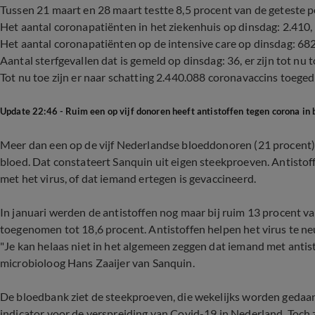
Tussen 21 maart en 28 maart testte 8,5 procent van de geteste p
Het aantal coronapatiënten in het ziekenhuis op dinsdag: 2.410,
Het aantal coronapatiënten op de intensive care op dinsdag: 682
Aantal sterfgevallen dat is gemeld op dinsdag: 36, er zijn tot n
Tot nu toe zijn er naar schatting 2.440.088 coronavaccins toege
Update 22:46 - Ruim een op vijf donoren heeft antistoffen tegen corona in 
Meer dan een op de vijf Nederlandse bloeddonoren (21 procent) 
bloed. Dat constateert Sanquin uit eigen steekproeven. Antist
met het virus, of dat iemand ertegen is gevaccineerd.
In januari werden de antistoffen nog maar bij ruim 13 procent v
toegenomen tot 18,6 procent. Antistoffen helpen het virus te ne
"Je kan helaas niet in het algemeen zeggen dat iemand met antis
microbioloog Hans Zaaijer van Sanquin.
De bloedbank ziet de steekproeven, die wekelijks worden gedaa
indicator voor de verspreiding van Covid-19 in Nederland. Toch 