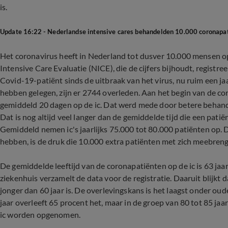
is.
Update 16:22 - Nederlandse intensive cares behandelden 10.000 coronapa
Het coronavirus heeft in Nederland tot dusver 10.000 mensen op
Intensive Care Evaluatie (NICE), die de cijfers bijhoudt, regist
Covid-19-patiënt sinds de uitbraak van het virus, nu ruim een ja
hebben gelegen, zijn er 2744 overleden. Aan het begin van de coro
gemiddeld 20 dagen op de ic. Dat werd mede door betere behand
Dat is nog altijd veel langer dan de gemiddelde tijd die een patiën
Gemiddeld nemen ic's jaarlijks 75.000 tot 80.000 patiënten op. 
hebben, is de druk die 10.000 extra patiënten met zich meebren
De gemiddelde leeftijd van de coronapatiënten op de ic is 63 j
ziekenhuis verzamelt de data voor de registratie. Daaruit blijkt
jonger dan 60 jaar is. De overlevingskans is het laagst onder ou
jaar overleeft 65 procent het, maar in de groep van 80 tot 85 jaa
ic worden opgenomen.