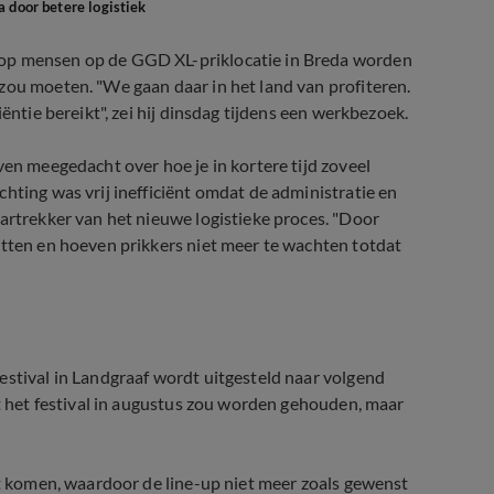
a door betere logistiek
rop mensen op de GGD XL-priklocatie in Breda worden
zou moeten. "We gaan daar in het land van profiteren.
ëntie bereikt", zei hij dinsdag tijdens een werkbezoek.
ven meegedacht over hoe je in kortere tijd zoveel
hting was vrij inefficiënt omdat de administratie en
kartrekker van het nieuwe logistieke proces. "Door
utten en hoeven prikkers niet meer te wachten totdat
estival in Landgraaf wordt uitgesteld naar volgend
at het festival in augustus zou worden gehouden, maar
et komen, waardoor de line-up niet meer zoals gewenst