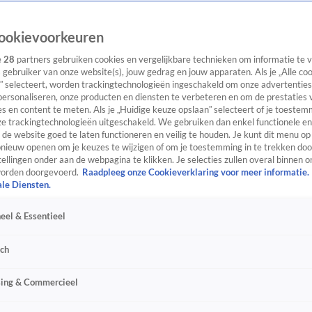
ookievoorkeuren
e
28
partners gebruiken cookies en vergelijkbare technieken om informatie te
s gebruiker van onze website(s), jouw gedrag en jouw apparaten. Als je „Alle co
” selecteert, worden trackingtechnologieën ingeschakeld om onze advertenties
personaliseren, onze producten en diensten te verbeteren en om de prestaties 
s en content te meten. Als je „Huidige keuze opslaan” selecteert of je toestemm
e trackingtechnologieën uitgeschakeld. We gebruiken dan enkel functionele en
de website goed te laten functioneren en veilig te houden. Je kunt dit menu op
ieuw openen om je keuzes te wijzigen of om je toestemming in te trekken door
ellingen onder aan de webpagina te klikken. Je selecties zullen overal binnen o
orden doorgevoerd.
Raadpleeg onze Cookieverklaring voor meer informatie.
ale Diensten.
eel & Essentieel
sch
sing & Commercieel