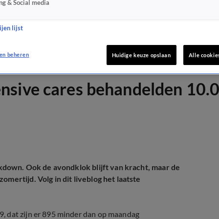
ng & Social media
jen lijst
en beheren
Huidige keuze opslaan
Alle cookie
nsive cares behandelden 10.
ockdown. Ook de avondklok blijft van kracht, maar de
mertijd. Volg in dit liveblog het laatste
, dat zijn er 895 minder dan op maandag