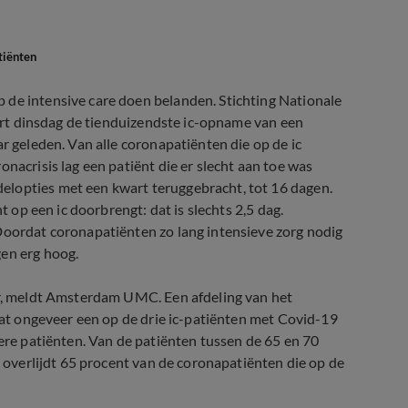
tiënten
 de intensive care doen belanden. Stichting Nationale
reert dinsdag de tienduizendste ic-opname van een
ar geleden. Van alle coronapatiënten die op de ic
nacrisis lag een patiënt die er slecht aan toe was
elopties met een kwart teruggebracht, tot 16 dagen.
t op een ic doorbrengt: dat is slechts 2,5 dag.
Doordat coronapatiënten zo lang intensieve zorg nodig
gen erg hoog.
aar, meldt Amsterdam UMC. Een afdeling van het
 dat ongeveer een op de drie ic-patiënten met Covid-19
dere patiënten. Van de patiënten tussen de 65 en 70
r overlijdt 65 procent van de coronapatiënten die op de