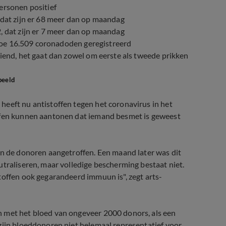
ersonen positief
 dat zijn er 68 meer dan op maandag
, dat zijn er 7 meer dan op maandag
u toe 16.509 coronadoden geregistreerd
diend, het gaat dan zowel om eerste als tweede prikken
beeld
heeft nu antistoffen tegen het coronavirus in het
offen kunnen aantonen dat iemand besmet is geweest
an de donoren aangetroffen. Een maand later was dit
utraliseren, maar volledige bescherming bestaat niet.
toffen ook gegarandeerd immuun is", zegt arts-
n met het bloed van ongeveer 2000 donors, als een
zijn bloeddonoren niet helemaal representatief voor