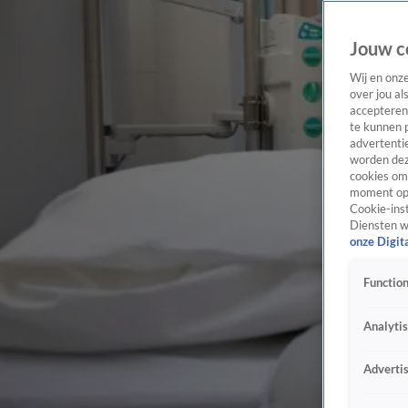
Jouw c
Wij en onz
over jou al
accepteren
te kunnen 
advertentie
worden dez
cookies om 
moment opn
Cookie-inst
Diensten w
onze Digit
Function
Analyti
Adverti