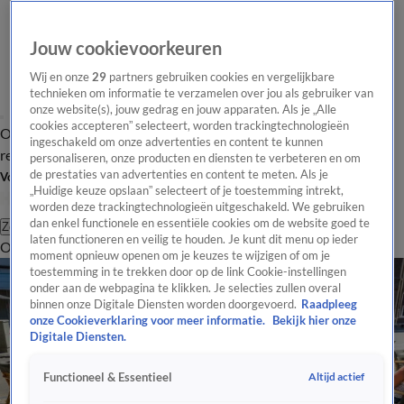
Jouw cookievoorkeuren
Wij en onze
29
partners gebruiken cookies en vergelijkbare
technieken om informatie te verzamelen over jou als gebruiker van
onze website(s), jouw gedrag en jouw apparaten. Als je „Alle
cookies accepteren” selecteert, worden trackingtechnologieën
Overzicht
Tip de
Laatste nieuws
Regionieuws
Het beste van Hart
ingeschakeld om onze advertenties en content te kunnen
redactie
personaliseren, onze producten en diensten te verbeteren en om
de prestaties van advertenties en content te meten. Als je
Volg Hart van Nederland
„Huidige keuze opslaan” selecteert of je toestemming intrekt,
worden deze trackingtechnologieën uitgeschakeld. We gebruiken
dan enkel functionele en essentiële cookies om de website goed te
Zoeken
laten functioneren en veilig te houden. Je kunt dit menu op ieder
Overzicht
Regio
Uitzendingen
Weer
Tip de redactie
Panel
Video's
moment opnieuw openen om je keuzes te wijzigen of om je
toestemming in te trekken door op de link Cookie-instellingen
onder aan de webpagina te klikken. Je selecties zullen overal
binnen onze Digitale Diensten worden doorgevoerd.
Raadpleeg
onze Cookieverklaring voor meer informatie.
Bekijk hier onze
Digitale Diensten.
Altijd actief
Functioneel & Essentieel