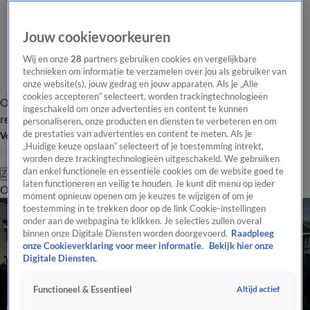
Jouw cookievoorkeuren
Wij en onze
28
partners gebruiken cookies en vergelijkbare
technieken om informatie te verzamelen over jou als gebruiker van
onze website(s), jouw gedrag en jouw apparaten. Als je „Alle
cookies accepteren” selecteert, worden trackingtechnologieën
Overzicht
Tip de
Laatste nieuws
Regionieuws
Het beste van Hart
ingeschakeld om onze advertenties en content te kunnen
redactie
personaliseren, onze producten en diensten te verbeteren en om
de prestaties van advertenties en content te meten. Als je
Volg Hart van Nederland
„Huidige keuze opslaan” selecteert of je toestemming intrekt,
worden deze trackingtechnologieën uitgeschakeld. We gebruiken
dan enkel functionele en essentiële cookies om de website goed te
Zoeken
laten functioneren en veilig te houden. Je kunt dit menu op ieder
Overzicht
Regio
Uitzendingen
Weer
Tip de redactie
Panel
Video's
moment opnieuw openen om je keuzes te wijzigen of om je
toestemming in te trekken door op de link Cookie-instellingen
onder aan de webpagina te klikken. Je selecties zullen overal
binnen onze Digitale Diensten worden doorgevoerd.
Raadpleeg
onze Cookieverklaring voor meer informatie.
Bekijk hier onze
Digitale Diensten.
Altijd actief
Functioneel & Essentieel