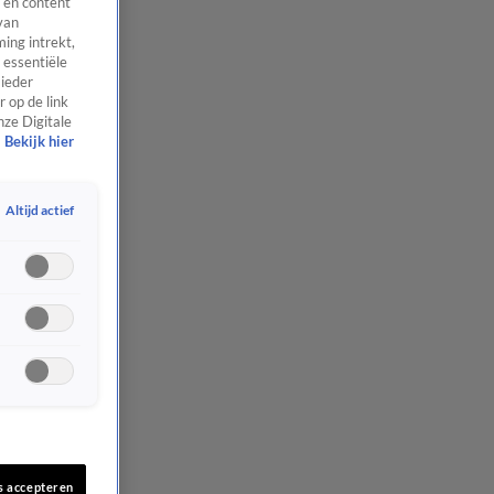
 en content
van
ing intrekt,
 essentiële
 ieder
 op de link
nze Digitale
Bekijk hier
Altijd actief
s accepteren