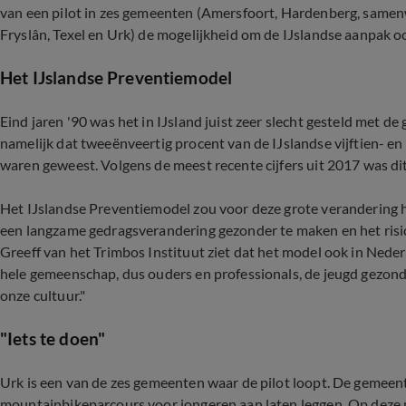
van een pilot in zes gemeenten (Amersfoort, Hardenberg, sa
Fryslân, Texel en Urk) de mogelijkheid om de IJslandse aanpak oo
Het IJslandse Preventiemodel
Eind jaren '90 was het in IJsland juist zeer slecht gesteld met d
namelijk dat tweeënveertig procent van de IJslandse vijftien- en
waren geweest. Volgens de meest recente cijfers uit 2017 was dit
Het IJslandse Preventiemodel zou voor deze grote verandering 
een langzame gedragsverandering gezonder te maken en het risic
Greeff van het Trimbos Instituut ziet dat het model ook in Nede
hele gemeenschap, dus ouders en professionals, de jeugd gezonde
onze cultuur."
"Iets te doen"
Urk is een van de zes gemeenten waar de pilot loopt. De gemeente
mountainbikeparcours voor jongeren aan laten leggen. Op deze