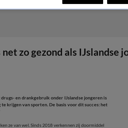
net zo gezond als IJslandse j
 drugs- en drankgebruik onder IJslandse jongeren is
 te krijgen van sporten. De basis voor dit succes: het
?
nken ze van wel. Sinds 2018 verkennen zij doormiddel