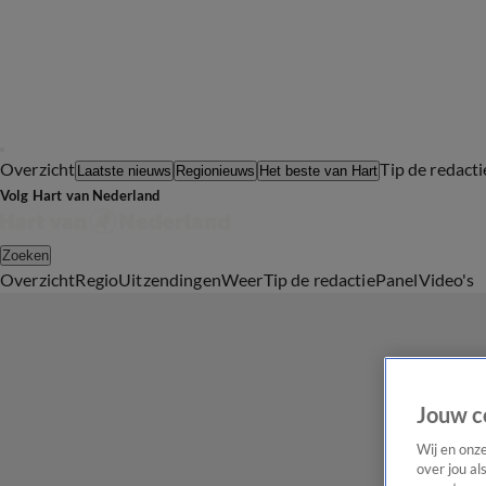
Overzicht
Tip de redacti
Laatste nieuws
Regionieuws
Het beste van Hart
Volg Hart van Nederland
Zoeken
Overzicht
Regio
Uitzendingen
Weer
Tip de redactie
Panel
Video's
Jouw c
Wij en onz
over jou al