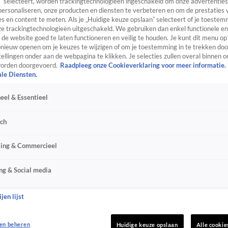
” selecteert, worden trackingtechnologieën ingeschakeld om onze advertenties
personaliseren, onze producten en diensten te verbeteren en om de prestaties 
s en content te meten. Als je „Huidige keuze opslaan” selecteert of je toestemm
e trackingtechnologieën uitgeschakeld. We gebruiken dan enkel functionele en
de website goed te laten functioneren en veilig te houden. Je kunt dit menu op
ieuw openen om je keuzes te wijzigen of om je toestemming in te trekken door
ellingen onder aan de webpagina te klikken. Je selecties zullen overal binnen o
orden doorgevoerd.
Raadpleeg onze Cookieverklaring voor meer informatie.
ale Diensten.
eel & Essentieel
sch
sing & Commercieel
ng & Social media
jen lijst
en beheren
Huidige keuze opslaan
Alle cookie