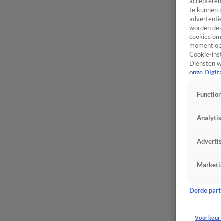
accepteren
te kunnen 
advertentie
worden dez
cookies om 
moment opn
Cookie-inst
Diensten w
onze Digit
Function
Analyti
Adverti
Marketi
Derde parti
Voorkeur