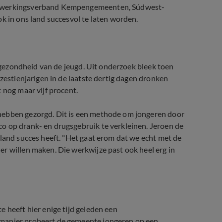
menwerkingsverband Kempengemeenten, Súdwest-
k in ons land succesvol te laten worden.
e gezondheid van de jeugd. Uit onderzoek bleek toen
 zestienjarigen in de laatste dertig dagen dronken
 nog maar vijf procent.
hebben gezorgd. Dit is een methode om jongeren door
o op drank- en drugsgebruik te verkleinen. Jeroen de
rland succes heeft. "Het gaat erom dat we echt met de
r willen maken. Die werkwijze past ook heel erg in
 heeft hier enige tijd geleden een
 manier probeert de gemeente jongeren op een