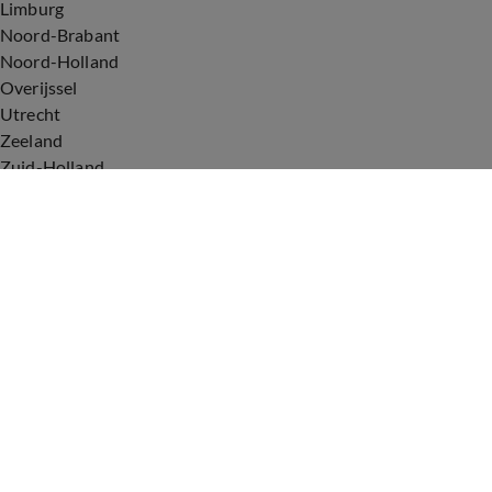
Limburg
Noord-Brabant
Noord-Holland
Overijssel
Utrecht
Zeeland
Zuid-Holland
Voorwaarden
Over ons
Privacyverklaring
Gebruiksvoorwaarden
Cookieverklaring
Digitale diensten
Cookie instellingen
Upod & Talpa Network
Adverteren
Vacatures
Publieksservice
Tip de redactie