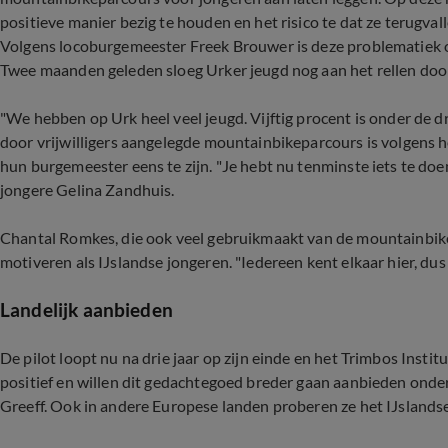
positieve manier bezig te houden en het risico te dat ze terugval
Volgens locoburgemeester Freek Brouwer is deze problematiek op U
Twee maanden geleden sloeg Urker jeugd nog aan het rellen door
"We hebben op Urk heel veel jeugd. Vijftig procent is onder de dr
door vrijwilligers aangelegde mountainbikeparcours is volgens h
hun burgemeester eens te zijn. "Je hebt nu tenminste iets te doen
jongere Gelina Zandhuis.
Chantal Romkes, die ook veel gebruikmaakt van de mountainbike
motiveren als IJslandse jongeren. "Iedereen kent elkaar hier, dus 
Landelijk aanbieden
De pilot loopt nu na drie jaar op zijn einde en het Trimbos Insti
positief en willen dit gedachtegoed breder gaan aanbieden onder
Greeff. Ook in andere Europese landen proberen ze het IJslands