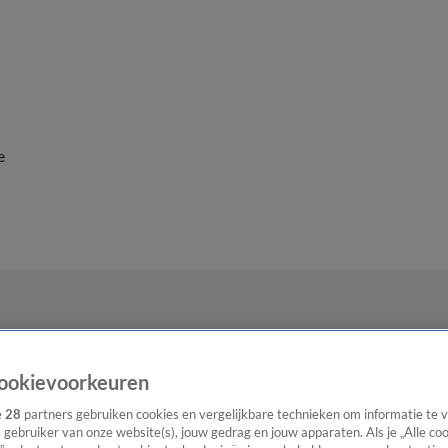
e
ookievoorkeuren
e
28
partners gebruiken cookies en vergelijkbare technieken om informatie te
s gebruiker van onze website(s), jouw gedrag en jouw apparaten. Als je „Alle co