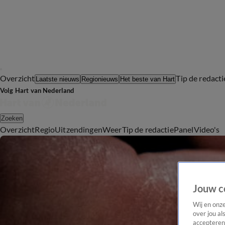
Overzicht
Tip de redacti
Laatste nieuws
Regionieuws
Het beste van Hart
Volg Hart van Nederland
Zoeken
Overzicht
Regio
Uitzendingen
Weer
Tip de redactie
Panel
Video's
Jouw c
Wij en onz
over jou al
accepteren