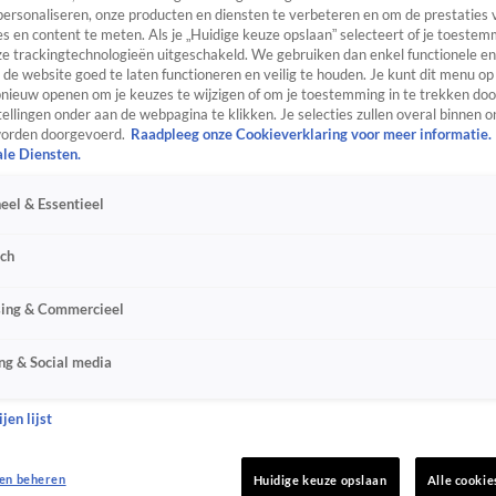
personaliseren, onze producten en diensten te verbeteren en om de prestaties 
s en content te meten. Als je „Huidige keuze opslaan” selecteert of je toestemm
e trackingtechnologieën uitgeschakeld. We gebruiken dan enkel functionele en
de website goed te laten functioneren en veilig te houden. Je kunt dit menu op
ieuw openen om je keuzes te wijzigen of om je toestemming in te trekken door
ellingen onder aan de webpagina te klikken. Je selecties zullen overal binnen o
orden doorgevoerd.
Raadpleeg onze Cookieverklaring voor meer informatie.
ale Diensten.
eel & Essentieel
sch
sing & Commercieel
ng & Social media
jen lijst
en beheren
Huidige keuze opslaan
Alle cookie