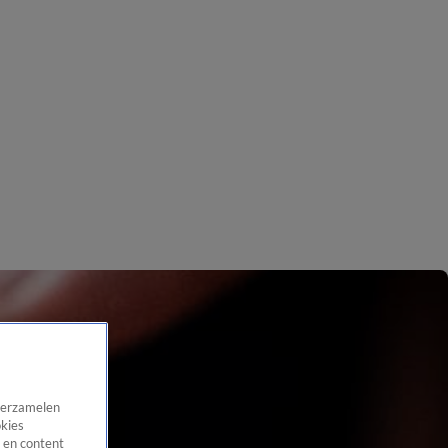
 verzamelen
okies
 en content