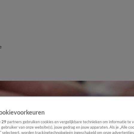
e
ookievoorkeuren
e
29
partners gebruiken cookies en vergelijkbare technieken om informatie te
s gebruiker van onze website(s), jouw gedrag en jouw apparaten. Als je „Alle co
” selecteert, worden trackingtechnologieën ingeschakeld om onze advertenties