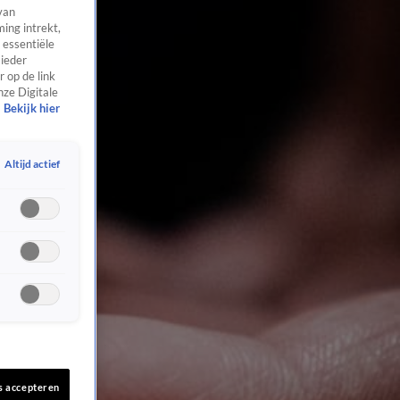
van
ing intrekt,
 essentiële
 ieder
 op de link
nze Digitale
Bekijk hier
Altijd actief
s accepteren