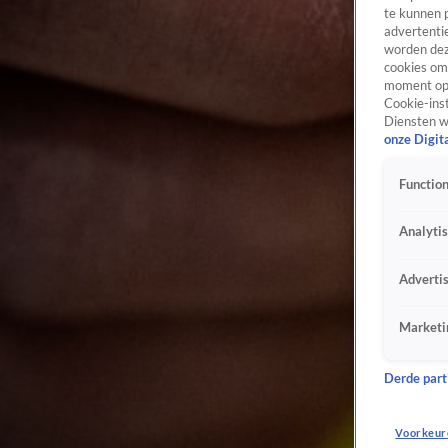
te kunnen 
advertentie
worden dez
cookies om 
moment opn
Cookie-inst
Diensten w
onze Digit
Function
Analyti
Adverti
Marketi
Derde parti
Voorkeur