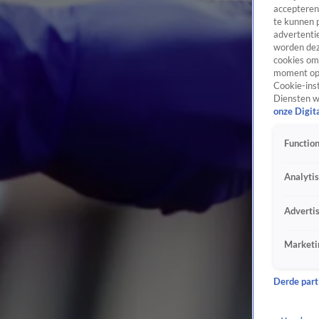
accepteren
te kunnen 
advertentie
worden dez
cookies om 
moment opn
Cookie-inst
Diensten w
onze Digit
Function
Analyti
Adverti
Marketi
Derde parti