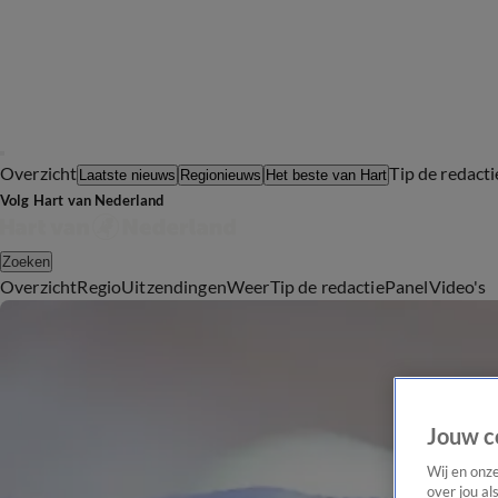
Overzicht
Tip de redacti
Laatste nieuws
Regionieuws
Het beste van Hart
Volg Hart van Nederland
Zoeken
Overzicht
Regio
Uitzendingen
Weer
Tip de redactie
Panel
Video's
Jouw c
Wij en onz
over jou al