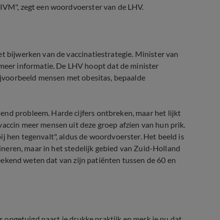
 RIVM", zegt een woordvoerster van de LHV.
t bijwerken van de vaccinatiestrategie. Minister van
eer informatie. De LHV hoopt dat de minister
 bijvoorbeeld mensen met obesitas, bepaalde
nd probleem. Harde cijfers ontbreken, maar het lijkt
vaccin meer mensen uit deze groep afzien van hun prik.
j hen tegenvalt", aldus de woordvoerster. Het beeld is
ccineren, maar in het stedelijk gebied van Zuid-Holland
 weekend weten dat van zijn patiënten tussen de 60 en
es opgetuigd naast je drukke praktijk en merk je nu dat,