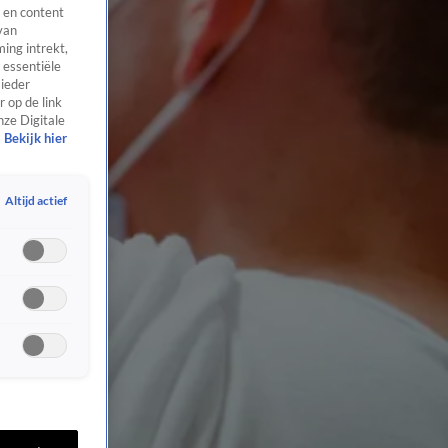
 en content
van
ing intrekt,
 essentiële
 ieder
 op de link
nze Digitale
Bekijk hier
Altijd actief