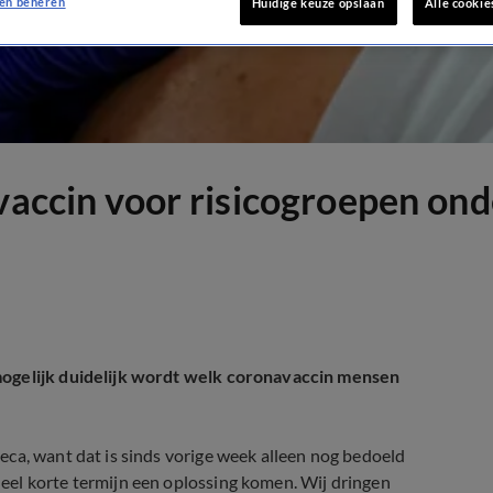
en beheren
Huidige keuze opslaan
Alle cookie
 vaccin voor risicogroepen on
mogelijk duidelijk wordt welk coronavaccin mensen
ca, want dat is sinds vorige week alleen nog bedoeld
eel korte termijn een oplossing komen. Wij dringen