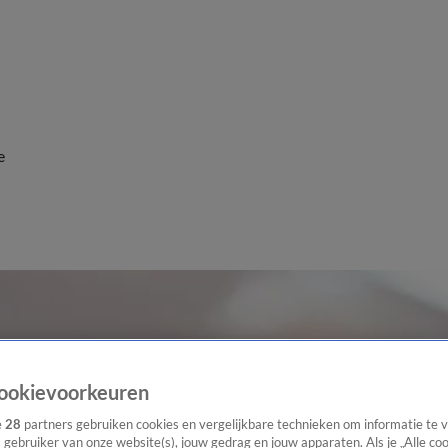
e
ookievoorkeuren
e
28
partners gebruiken cookies en vergelijkbare technieken om informatie te
s gebruiker van onze website(s), jouw gedrag en jouw apparaten. Als je „Alle co