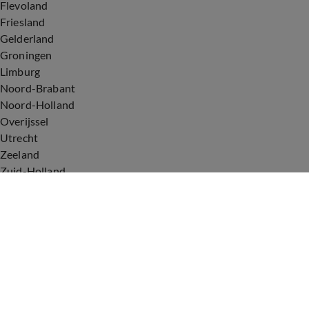
Flevoland
Friesland
Gelderland
Groningen
Limburg
Noord-Brabant
Noord-Holland
Overijssel
Utrecht
Zeeland
Zuid-Holland
Voorwaarden
Over ons
Privacyverklaring
Gebruiksvoorwaarden
Cookieverklaring
Digitale diensten
Cookie instellingen
Upod & Talpa Network