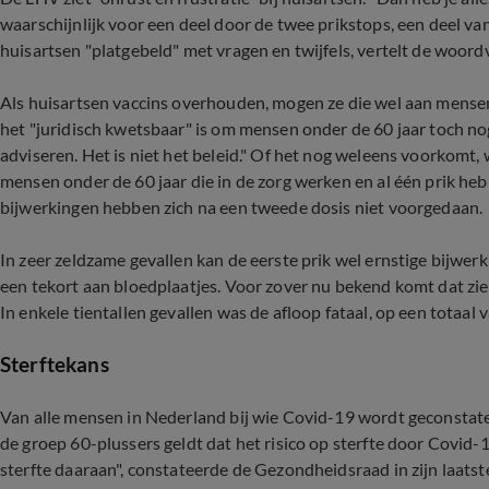
waarschijnlijk voor een deel door de twee prikstops, een deel va
huisartsen "platgebeld" met vragen en twijfels, vertelt de woord
Als huisartsen vaccins overhouden, mogen ze die wel aan mense
het "juridisch kwetsbaar" is om mensen onder de 60 jaar toch nog
adviseren. Het is niet het beleid." Of het nog weleens voorkomt
mensen onder de 60 jaar die in de zorg werken en al één prik h
bijwerkingen hebben zich na een tweede dosis niet voorgedaan.
In zeer zeldzame gevallen kan de eerste prik wel ernstige bijw
een tekort aan bloedplaatjes. Voor zover nu bekend komt dat zi
In enkele tientallen gevallen was de afloop fataal, op een totaal
Sterftekans
Van alle mensen in Nederland bij wie Covid-19 wordt geconstate
de groep 60-plussers geldt dat het risico op sterfte door Covid-19
sterfte daaraan", constateerde de Gezondheidsraad in zijn laatst