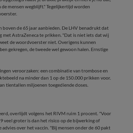
n de mensen wegblijft." Tegelijkertijd worden
voerster.
n boven de 65 jaar aanbieden. De LHV benadrukt dat
 met AstraZeneca te prikken. "Dat is niet iets dat wij
, weet de woordvoerster niet. Overigens kunnen
ebben gekregen, de tweede wel gewoon halen. Ernstige
erkingen veroorzaken: een combinatie van trombose en
ektebeeld na minder dan 1 op de 150.000 prikken voor.
 van tientallen miljoenen toegediende doses.
erd, overlijdt volgens het RIVM ruim 1 procent. "Voor
 veel groter is dan het risico op de bijwerking of
e advies over het vaccin. "Bij mensen onder de 60 pakt