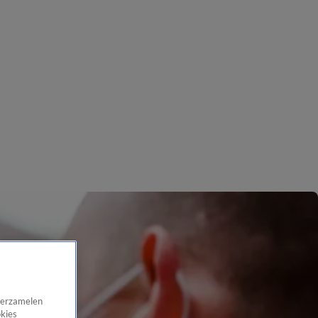
 verzamelen
okies