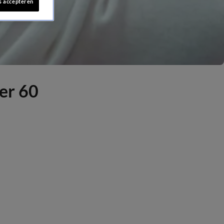
s accepteren
der 60