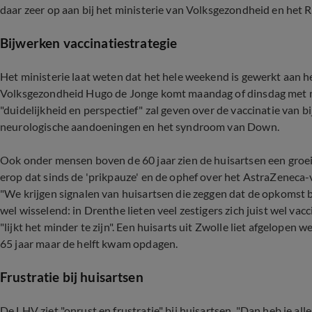
daar zeer op aan bij het ministerie van Volksgezondheid en het
Bijwerken vaccinatiestrategie
Het ministerie laat weten dat het hele weekend is gewerkt aan he
Volksgezondheid Hugo de Jonge komt maandag of dinsdag met m
"duidelijkheid en perspectief" zal geven over de vaccinatie van
neurologische aandoeningen en het syndroom van Down.
Ook onder mensen boven de 60 jaar zien de huisartsen een groeie
erop dat sinds de 'prikpauze' en de ophef over het AstraZeneca-
"We krijgen signalen van huisartsen die zeggen dat de opkomst bi
wel wisselend: in Drenthe lieten veel zestigers zich juist wel va
"lijkt het minder te zijn". Een huisarts uit Zwolle liet afgelopen
65 jaar maar de helft kwam opdagen.
Frustratie bij huisartsen
De LHV ziet "onrust en frustratie" bij huisartsen. "Dan heb je all