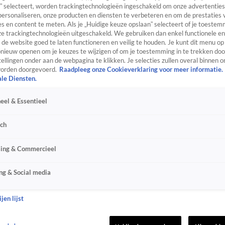
” selecteert, worden trackingtechnologieën ingeschakeld om onze advertenties
personaliseren, onze producten en diensten te verbeteren en om de prestaties 
s en content te meten. Als je „Huidige keuze opslaan” selecteert of je toestemm
e trackingtechnologieën uitgeschakeld. We gebruiken dan enkel functionele en
de website goed te laten functioneren en veilig te houden. Je kunt dit menu op
ieuw openen om je keuzes te wijzigen of om je toestemming in te trekken door
ellingen onder aan de webpagina te klikken. Je selecties zullen overal binnen o
orden doorgevoerd.
Raadpleeg onze Cookieverklaring voor meer informatie.
ale Diensten.
eel & Essentieel
sch
sing & Commercieel
ng & Social media
jen lijst