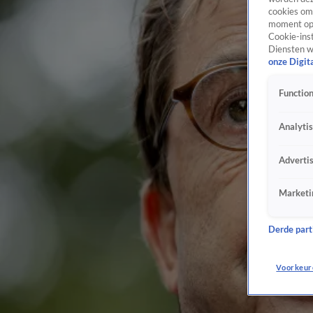
cookies om 
moment opn
Cookie-inst
Diensten w
onze Digit
Function
Analyti
Adverti
Marketi
Derde parti
Voorkeur