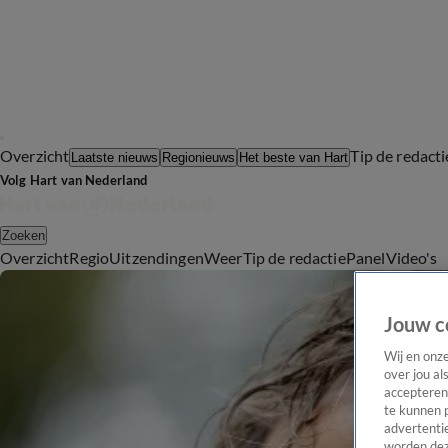
Overzicht
Tip de redacti
Laatste nieuws
Regionieuws
Het beste van Hart
Volg Hart van Nederland
Zoeken
Overzicht
Regio
Uitzendingen
Weer
Tip de redactie
Panel
Video's
Jouw c
Wij en onz
over jou al
accepteren
te kunnen 
advertentie
worden dez