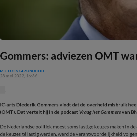
Gommers: adviezen OMT ware
MILIEU EN GEZONDHEID
28 mei 2022, 16:36
IC-arts Diederik Gommers vindt dat de overheid misbruik h
(OMT). Dat vertelt hij in de podcast
Vraag het Gommers
van B
De Nederlandse politiek moest soms lastige keuzes maken in de c
de keuzes té lastig werden, werd de verantwoordelijkheid volg