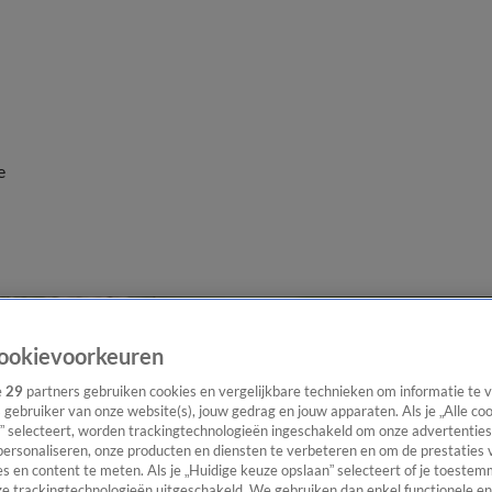
e
ookievoorkeuren
e
29
partners gebruiken cookies en vergelijkbare technieken om informatie te
s gebruiker van onze website(s), jouw gedrag en jouw apparaten. Als je „Alle co
” selecteert, worden trackingtechnologieën ingeschakeld om onze advertenties
personaliseren, onze producten en diensten te verbeteren en om de prestaties 
s en content te meten. Als je „Huidige keuze opslaan” selecteert of je toestemm
e trackingtechnologieën uitgeschakeld. We gebruiken dan enkel functionele en