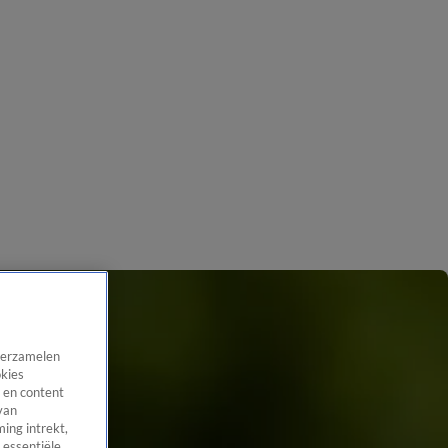
 verzamelen
okies
 en content
van
ing intrekt,
 essentiële