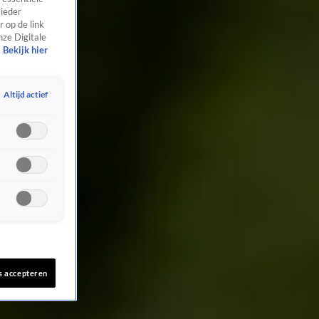
 ieder
 op de link
nze Digitale
Bekijk hier
Altijd actief
s accepteren