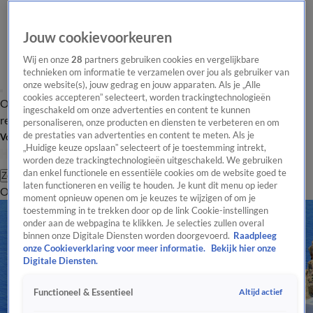
Jouw cookievoorkeuren
Wij en onze
28
partners gebruiken cookies en vergelijkbare
technieken om informatie te verzamelen over jou als gebruiker van
onze website(s), jouw gedrag en jouw apparaten. Als je „Alle
cookies accepteren” selecteert, worden trackingtechnologieën
Overzicht
Tip de
Laatste nieuws
Regionieuws
Het beste van Hart
ingeschakeld om onze advertenties en content te kunnen
redactie
personaliseren, onze producten en diensten te verbeteren en om
de prestaties van advertenties en content te meten. Als je
Volg Hart van Nederland
„Huidige keuze opslaan” selecteert of je toestemming intrekt,
worden deze trackingtechnologieën uitgeschakeld. We gebruiken
dan enkel functionele en essentiële cookies om de website goed te
Zoeken
laten functioneren en veilig te houden. Je kunt dit menu op ieder
Overzicht
Regio
Uitzendingen
Weer
Tip de redactie
Panel
Video's
moment opnieuw openen om je keuzes te wijzigen of om je
toestemming in te trekken door op de link Cookie-instellingen
onder aan de webpagina te klikken. Je selecties zullen overal
binnen onze Digitale Diensten worden doorgevoerd.
Raadpleeg
onze Cookieverklaring voor meer informatie.
Bekijk hier onze
Digitale Diensten.
Altijd actief
Functioneel & Essentieel