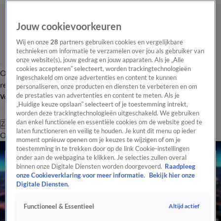
Jouw cookievoorkeuren
Wij en onze
28
partners gebruiken cookies en vergelijkbare
technieken om informatie te verzamelen over jou als gebruiker van
onze website(s), jouw gedrag en jouw apparaten. Als je „Alle
cookies accepteren” selecteert, worden trackingtechnologieën
Overzicht
Tip de
Laatste nieuws
Regionieuws
Het beste van Hart
ingeschakeld om onze advertenties en content te kunnen
redactie
personaliseren, onze producten en diensten te verbeteren en om
de prestaties van advertenties en content te meten. Als je
Volg Hart van Nederland
„Huidige keuze opslaan” selecteert of je toestemming intrekt,
worden deze trackingtechnologieën uitgeschakeld. We gebruiken
dan enkel functionele en essentiële cookies om de website goed te
Zoeken
laten functioneren en veilig te houden. Je kunt dit menu op ieder
Overzicht
Regio
Uitzendingen
Weer
Tip de redactie
Panel
Video's
moment opnieuw openen om je keuzes te wijzigen of om je
toestemming in te trekken door op de link Cookie-instellingen
onder aan de webpagina te klikken. Je selecties zullen overal
binnen onze Digitale Diensten worden doorgevoerd.
Raadpleeg
onze Cookieverklaring voor meer informatie.
Bekijk hier onze
Digitale Diensten.
Altijd actief
Functioneel & Essentieel