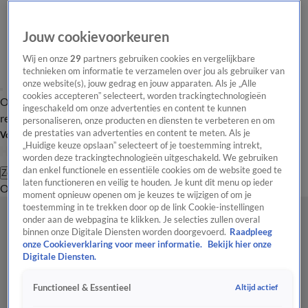
Jouw cookievoorkeuren
Wij en onze
29
partners gebruiken cookies en vergelijkbare
technieken om informatie te verzamelen over jou als gebruiker van
onze website(s), jouw gedrag en jouw apparaten. Als je „Alle
cookies accepteren” selecteert, worden trackingtechnologieën
Overzicht
Tip de
Laatste nieuws
Regionieuws
Het beste van Hart
ingeschakeld om onze advertenties en content te kunnen
redactie
personaliseren, onze producten en diensten te verbeteren en om
de prestaties van advertenties en content te meten. Als je
Volg Hart van Nederland
„Huidige keuze opslaan” selecteert of je toestemming intrekt,
worden deze trackingtechnologieën uitgeschakeld. We gebruiken
dan enkel functionele en essentiële cookies om de website goed te
Zoeken
laten functioneren en veilig te houden. Je kunt dit menu op ieder
Overzicht
Regio
Uitzendingen
Weer
Tip de redactie
Panel
Video's
moment opnieuw openen om je keuzes te wijzigen of om je
toestemming in te trekken door op de link Cookie-instellingen
onder aan de webpagina te klikken. Je selecties zullen overal
binnen onze Digitale Diensten worden doorgevoerd.
Raadpleeg
onze Cookieverklaring voor meer informatie.
Bekijk hier onze
Digitale Diensten.
Altijd actief
Functioneel & Essentieel