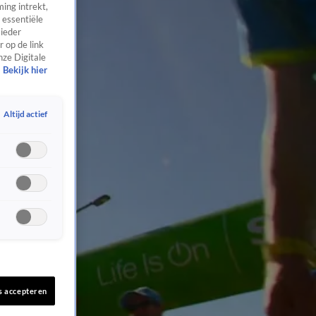
ing intrekt,
 essentiële
 ieder
 op de link
nze Digitale
Bekijk hier
Altijd actief
s accepteren