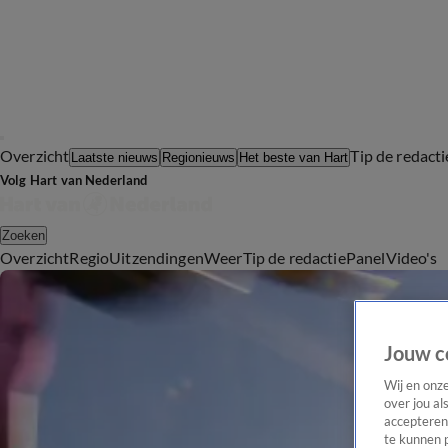
Overzicht
Tip de redacti
Laatste nieuws
Regionieuws
Het beste van Hart
Volg Hart van Nederland
Zoeken
Overzicht
Regio
Uitzendingen
Weer
Tip de redactie
Panel
Video's
Jouw c
Wij en onz
over jou al
accepteren
te kunnen 