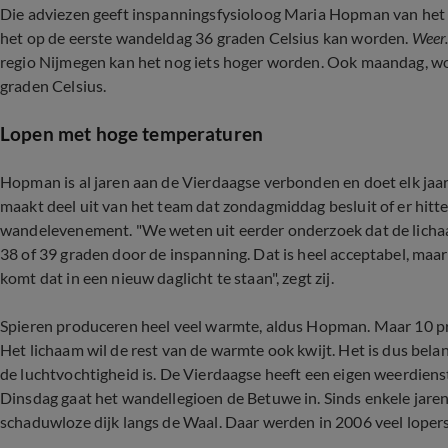
Die adviezen geeft inspanningsfysioloog Maria Hopman van he
het op de eerste wandeldag 36 graden Celsius kan worden.
Weer.
regio Nijmegen kan het nog iets hoger worden. Ook maandag, wo
graden Celsius.
Lopen met hoge temperaturen
Hopman is al jaren aan de Vierdaagse verbonden en doet elk ja
maakt deel uit van het team dat zondagmiddag besluit of er hi
wandelevenement. "We weten uit eerder onderzoek dat de lich
38 of 39 graden door de inspanning. Dat is heel acceptabel, maa
komt dat in een nieuw daglicht te staan", zegt zij.
Spieren produceren heel veel warmte, aldus Hopman. Maar 10 pr
Het lichaam wil de rest van de warmte ook kwijt. Het is dus belan
de luchtvochtigheid is. De Vierdaagse heeft een eigen weerdienst
Dinsdag gaat het wandellegioen de Betuwe in. Sinds enkele jaren
schaduwloze dijk langs de Waal. Daar werden in 2006 veel loper