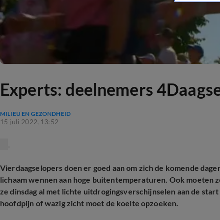
Experts: deelnemers 4Daags
MILIEU EN GEZONDHEID
15 juli 2022, 13:52
Vierdaagselopers doen er goed aan om zich de komende dagen a
lichaam wennen aan hoge buitentemperaturen. Ook moeten ze
ze dinsdag al met lichte uitdrogingsverschijnselen aan de start 
hoofdpijn of wazig zicht moet de koelte opzoeken.