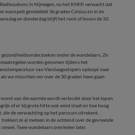
t Radboudumc in Nijmegen, nu het KNMI verwacht dat
nl
voorspelt gemiddeld 36 graden Celsius en in de
ensdag en donderdag blijft het rond of boven de 30
ar gezondheidsonderzoeken onder de wandelaars. Ze
ttemaatregelen worden genomen tijdens het
aamstemperatuur van Vierdaagselopers oploopt naar
r als we misschien ver over de 30 graden heen gaan
ocent van die warmte wordt verbruikt door het lopen.
grijk of er bij grote hitte ook wind staat en hoe hoog
, die de verwachting op het parcours uitrekent.
 trekken ze al meteen in de ochtend over de gevreesde
s onwel. Twee wandelaars overleden later.