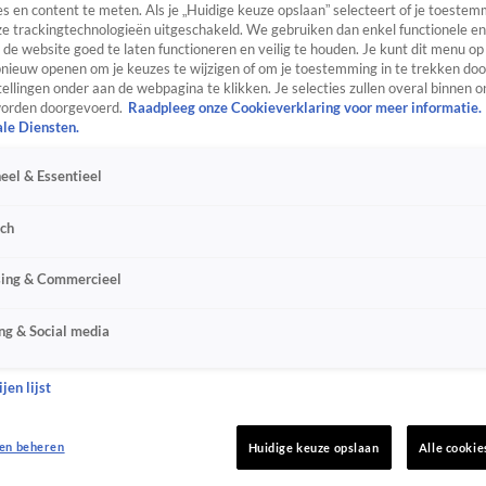
s en content te meten. Als je „Huidige keuze opslaan” selecteert of je toestemm
e trackingtechnologieën uitgeschakeld. We gebruiken dan enkel functionele en
de website goed te laten functioneren en veilig te houden. Je kunt dit menu op
ieuw openen om je keuzes te wijzigen of om je toestemming in te trekken door
ellingen onder aan de webpagina te klikken. Je selecties zullen overal binnen o
orden doorgevoerd.
Raadpleeg onze Cookieverklaring voor meer informatie.
ale Diensten.
eel & Essentieel
sch
sing & Commercieel
ng & Social media
jen lijst
en beheren
Huidige keuze opslaan
Alle cookie