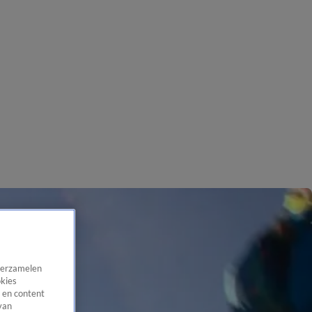
 verzamelen
okies
 en content
van