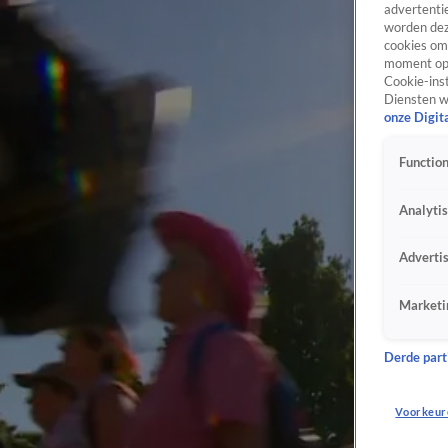
advertentie
worden dez
cookies om 
moment opn
Cookie-inst
Diensten w
onze Digit
Function
Analyti
Adverti
Marketi
Derde parti
Voorkeur