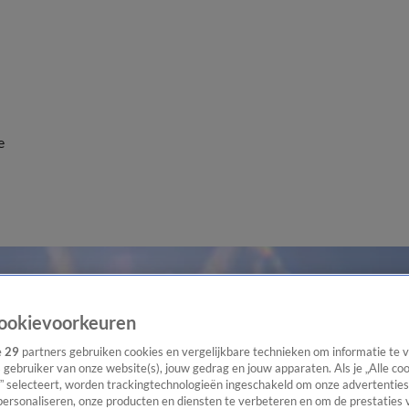
e
ookievoorkeuren
e
29
partners gebruiken cookies en vergelijkbare technieken om informatie te
s gebruiker van onze website(s), jouw gedrag en jouw apparaten. Als je „Alle co
” selecteert, worden trackingtechnologieën ingeschakeld om onze advertenties
personaliseren, onze producten en diensten te verbeteren en om de prestaties 