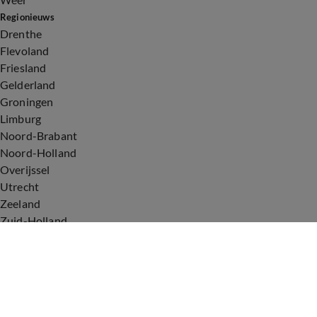
Regionieuws
Drenthe
Flevoland
Friesland
Gelderland
Groningen
Limburg
Noord-Brabant
Noord-Holland
Overijssel
Utrecht
Zeeland
Zuid-Holland
Voorwaarden
Over ons
Privacyverklaring
Gebruiksvoorwaarden
Cookieverklaring