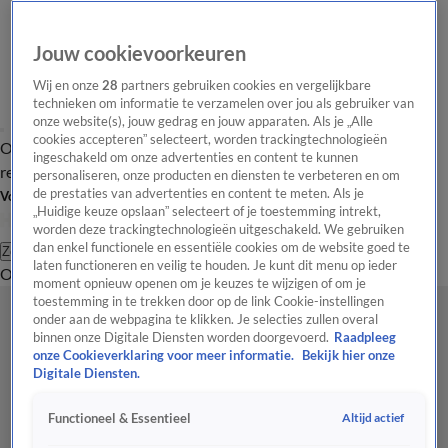
Jouw cookievoorkeuren
Wij en onze
28
partners gebruiken cookies en vergelijkbare
technieken om informatie te verzamelen over jou als gebruiker van
onze website(s), jouw gedrag en jouw apparaten. Als je „Alle
cookies accepteren” selecteert, worden trackingtechnologieën
Overzicht
Tip de
Laatste nieuws
Regionieuws
Het beste van Hart
ingeschakeld om onze advertenties en content te kunnen
redactie
personaliseren, onze producten en diensten te verbeteren en om
de prestaties van advertenties en content te meten. Als je
Volg Hart van Nederland
„Huidige keuze opslaan” selecteert of je toestemming intrekt,
worden deze trackingtechnologieën uitgeschakeld. We gebruiken
dan enkel functionele en essentiële cookies om de website goed te
Zoeken
laten functioneren en veilig te houden. Je kunt dit menu op ieder
Overzicht
Regio
Uitzendingen
Weer
Tip de redactie
Panel
Video's
moment opnieuw openen om je keuzes te wijzigen of om je
toestemming in te trekken door op de link Cookie-instellingen
onder aan de webpagina te klikken. Je selecties zullen overal
binnen onze Digitale Diensten worden doorgevoerd.
Raadpleeg
onze Cookieverklaring voor meer informatie.
Bekijk hier onze
Digitale Diensten.
Altijd actief
Functioneel & Essentieel