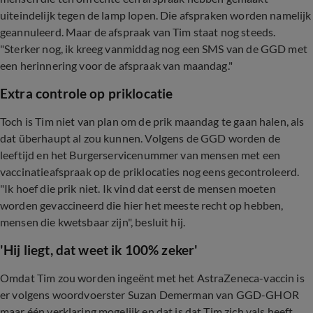
uiteindelijk tegen de lamp lopen. Die afspraken worden namelijk
geannuleerd. Maar de afspraak van Tim staat nog steeds.
"Sterker nog, ik kreeg vanmiddag nog een SMS van de GGD met
een herinnering voor de afspraak van maandag."
Extra controle op priklocatie
Toch is Tim niet van plan om de prik maandag te gaan halen, als
dat überhaupt al zou kunnen. Volgens de GGD worden de
leeftijd en het Burgerservicenummer van mensen met een
vaccinatieafspraak op de priklocaties nog eens gecontroleerd.
"Ik hoef die prik niet. Ik vind dat eerst de mensen moeten
worden gevaccineerd die hier het meeste recht op hebben,
mensen die kwetsbaar zijn", besluit hij.
'Hij liegt, dat weet ik 100% zeker'
Omdat Tim zou worden ingeënt met het AstraZeneca-vaccin is
er volgens woordvoerster Suzan Demerman van GGD-GHOR
maar één verklaring mogelijk en dat is dat Tim zich vals heeft