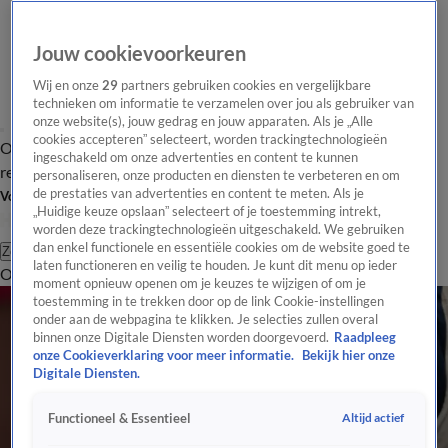
Jouw cookievoorkeuren
Wij en onze
29
partners gebruiken cookies en vergelijkbare
technieken om informatie te verzamelen over jou als gebruiker van
onze website(s), jouw gedrag en jouw apparaten. Als je „Alle
cookies accepteren” selecteert, worden trackingtechnologieën
Overzicht
Tip de
Laatste nieuws
Regionieuws
Het beste van Hart
ingeschakeld om onze advertenties en content te kunnen
redactie
personaliseren, onze producten en diensten te verbeteren en om
de prestaties van advertenties en content te meten. Als je
Volg Hart van Nederland
„Huidige keuze opslaan” selecteert of je toestemming intrekt,
worden deze trackingtechnologieën uitgeschakeld. We gebruiken
dan enkel functionele en essentiële cookies om de website goed te
Zoeken
laten functioneren en veilig te houden. Je kunt dit menu op ieder
Overzicht
Regio
Uitzendingen
Weer
Tip de redactie
Panel
Video's
moment opnieuw openen om je keuzes te wijzigen of om je
toestemming in te trekken door op de link Cookie-instellingen
onder aan de webpagina te klikken. Je selecties zullen overal
binnen onze Digitale Diensten worden doorgevoerd.
Raadpleeg
onze Cookieverklaring voor meer informatie.
Bekijk hier onze
Digitale Diensten.
Altijd actief
Functioneel & Essentieel