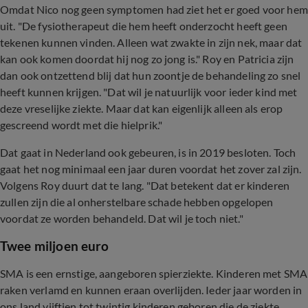
Omdat Nico nog geen symptomen had ziet het er goed voor hem
uit. "De fysiotherapeut die hem heeft onderzocht heeft geen
tekenen kunnen vinden. Alleen wat zwakte in zijn nek, maar dat
kan ook komen doordat hij nog zo jong is." Roy en Patricia zijn
dan ook ontzettend blij dat hun zoontje de behandeling zo snel
heeft kunnen krijgen. "Dat wil je natuurlijk voor ieder kind met
deze vreselijke ziekte. Maar dat kan eigenlijk alleen als erop
gescreend wordt met die hielprik."
Dat gaat in Nederland ook gebeuren, is in 2019 besloten. Toch
gaat het nog minimaal een jaar duren voordat het zover zal zijn.
Volgens Roy duurt dat te lang. "Dat betekent dat er kinderen
zullen zijn die al onherstelbare schade hebben opgelopen
voordat ze worden behandeld. Dat wil je toch niet."
Twee miljoen euro
SMA is een ernstige, aangeboren spierziekte. Kinderen met SMA
raken verlamd en kunnen eraan overlijden. Ieder jaar worden in
ons land vijftien tot twintig kinderen geboren die de ziekte