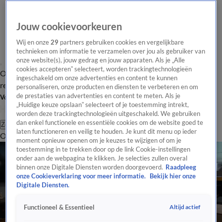
Jouw cookievoorkeuren
Wij en onze
29
partners gebruiken cookies en vergelijkbare
technieken om informatie te verzamelen over jou als gebruiker van
onze website(s), jouw gedrag en jouw apparaten. Als je „Alle
cookies accepteren” selecteert, worden trackingtechnologieën
Overzicht
Tip de
Laatste nieuws
Regionieuws
Het beste van Hart
ingeschakeld om onze advertenties en content te kunnen
redactie
personaliseren, onze producten en diensten te verbeteren en om
de prestaties van advertenties en content te meten. Als je
Volg Hart van Nederland
„Huidige keuze opslaan” selecteert of je toestemming intrekt,
worden deze trackingtechnologieën uitgeschakeld. We gebruiken
dan enkel functionele en essentiële cookies om de website goed te
Zoeken
laten functioneren en veilig te houden. Je kunt dit menu op ieder
Overzicht
Regio
Uitzendingen
Weer
Tip de redactie
Panel
Video's
moment opnieuw openen om je keuzes te wijzigen of om je
toestemming in te trekken door op de link Cookie-instellingen
onder aan de webpagina te klikken. Je selecties zullen overal
binnen onze Digitale Diensten worden doorgevoerd.
Raadpleeg
onze Cookieverklaring voor meer informatie.
Bekijk hier onze
Digitale Diensten.
Altijd actief
Functioneel & Essentieel