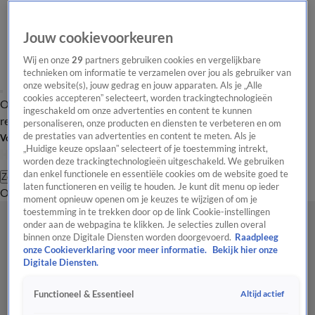
Jouw cookievoorkeuren
Wij en onze
29
partners gebruiken cookies en vergelijkbare
technieken om informatie te verzamelen over jou als gebruiker van
onze website(s), jouw gedrag en jouw apparaten. Als je „Alle
cookies accepteren” selecteert, worden trackingtechnologieën
Overzicht
Tip de
Laatste nieuws
Regionieuws
Het beste van Hart
ingeschakeld om onze advertenties en content te kunnen
redactie
personaliseren, onze producten en diensten te verbeteren en om
de prestaties van advertenties en content te meten. Als je
Volg Hart van Nederland
„Huidige keuze opslaan” selecteert of je toestemming intrekt,
worden deze trackingtechnologieën uitgeschakeld. We gebruiken
dan enkel functionele en essentiële cookies om de website goed te
Zoeken
laten functioneren en veilig te houden. Je kunt dit menu op ieder
Overzicht
Regio
Uitzendingen
Weer
Tip de redactie
Panel
Video's
moment opnieuw openen om je keuzes te wijzigen of om je
toestemming in te trekken door op de link Cookie-instellingen
onder aan de webpagina te klikken. Je selecties zullen overal
binnen onze Digitale Diensten worden doorgevoerd.
Raadpleeg
onze Cookieverklaring voor meer informatie.
Bekijk hier onze
Digitale Diensten.
Altijd actief
Functioneel & Essentieel