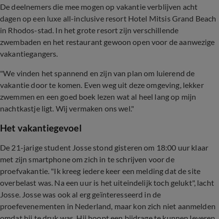
De deelnemers die mee mogen op vakantie verblijven acht
dagen op een luxe all-inclusive resort Hotel Mitsis Grand Beach
in Rhodos-stad. In het grote resort zijn verschillende
zwembaden en het restaurant gewoon open voor de aanwezige
vakantiegangers.
"We vinden het spannend en zijn van plan om luierend de
vakantie door te komen. Even weg uit deze omgeving, lekker
zwemmen en een goed boek lezen wat al heel lang op mijn
nachtkastje ligt. Wij vermaken ons wel."
Het vakantiegevoel
De 21-jarige student Josse stond gisteren om 18:00 uur klaar
met zijn smartphone om zich in te schrijven voor de
proefvakantie. "Ik kreeg iedere keer een melding dat de site
overbelast was. Na een uur is het uiteindelijk toch gelukt", lacht
Josse. Josse was ook al erg geïnteresseerd in de
proefevenementen in Nederland, maar kon zich niet aanmelden
omdat hij te druk was. Hij hoopt een bijdrage te kunnen leveren