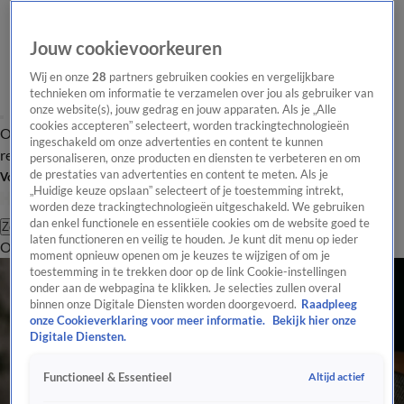
Jouw cookievoorkeuren
Wij en onze
28
partners gebruiken cookies en vergelijkbare
technieken om informatie te verzamelen over jou als gebruiker van
onze website(s), jouw gedrag en jouw apparaten. Als je „Alle
cookies accepteren” selecteert, worden trackingtechnologieën
Overzicht
Tip de
Laatste nieuws
Regionieuws
Het beste van Hart
ingeschakeld om onze advertenties en content te kunnen
redactie
personaliseren, onze producten en diensten te verbeteren en om
de prestaties van advertenties en content te meten. Als je
Volg Hart van Nederland
„Huidige keuze opslaan” selecteert of je toestemming intrekt,
worden deze trackingtechnologieën uitgeschakeld. We gebruiken
dan enkel functionele en essentiële cookies om de website goed te
Zoeken
laten functioneren en veilig te houden. Je kunt dit menu op ieder
Overzicht
Regio
Uitzendingen
Weer
Tip de redactie
Panel
Video's
moment opnieuw openen om je keuzes te wijzigen of om je
toestemming in te trekken door op de link Cookie-instellingen
onder aan de webpagina te klikken. Je selecties zullen overal
binnen onze Digitale Diensten worden doorgevoerd.
Raadpleeg
onze Cookieverklaring voor meer informatie.
Bekijk hier onze
Digitale Diensten.
Altijd actief
Functioneel & Essentieel