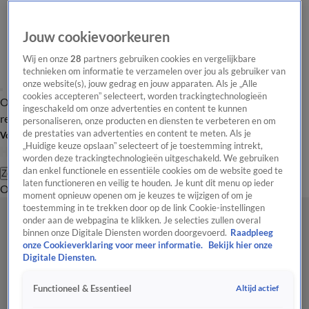
Jouw cookievoorkeuren
Wij en onze
28
partners gebruiken cookies en vergelijkbare
technieken om informatie te verzamelen over jou als gebruiker van
onze website(s), jouw gedrag en jouw apparaten. Als je „Alle
cookies accepteren” selecteert, worden trackingtechnologieën
Overzicht
Tip de
Laatste nieuws
Regionieuws
Het beste van Hart
ingeschakeld om onze advertenties en content te kunnen
redactie
personaliseren, onze producten en diensten te verbeteren en om
de prestaties van advertenties en content te meten. Als je
Volg Hart van Nederland
„Huidige keuze opslaan” selecteert of je toestemming intrekt,
worden deze trackingtechnologieën uitgeschakeld. We gebruiken
dan enkel functionele en essentiële cookies om de website goed te
Zoeken
laten functioneren en veilig te houden. Je kunt dit menu op ieder
Overzicht
Regio
Uitzendingen
Weer
Tip de redactie
Panel
Video's
moment opnieuw openen om je keuzes te wijzigen of om je
toestemming in te trekken door op de link Cookie-instellingen
onder aan de webpagina te klikken. Je selecties zullen overal
binnen onze Digitale Diensten worden doorgevoerd.
Raadpleeg
onze Cookieverklaring voor meer informatie.
Bekijk hier onze
Digitale Diensten.
Altijd actief
Functioneel & Essentieel