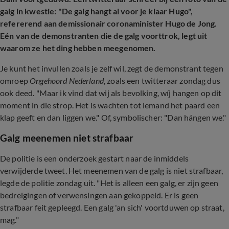
galg in kwestie: "De galg hangt al voor je klaar Hugo",
refererend aan demissionair coronaminister Hugo de Jong.
Eén van de demonstranten die de galg voorttrok, legt uit
waarom ze het ding hebben meegenomen.
Je kunt het invullen zoals je zelf wil, zegt de demonstrant tegen
omroep
Ongehoord Nederland
, zoals een twitteraar zondag dus
ook deed. "Maar ik vind dat wij als bevolking, wíj hangen op dit
moment in die strop. Het is wachten tot iemand het paard een
klap geeft en dan liggen we." Of, symbolischer: "Dan hángen we."
Galg meenemen niet strafbaar
De politie is een onderzoek gestart naar de inmiddels
verwijderde tweet. Het meenemen van de galg is niet strafbaar,
legde de politie zondag uit. "Het is alleen een galg, er zijn geen
bedreigingen of verwensingen aan gekoppeld. Er is geen
strafbaar feit gepleegd. Een galg 'an sich' voortduwen op straat,
mag."