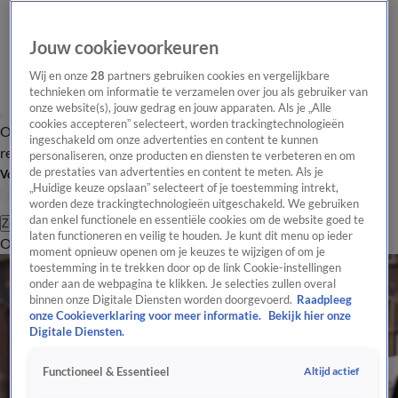
Jouw cookievoorkeuren
Wij en onze
28
partners gebruiken cookies en vergelijkbare
technieken om informatie te verzamelen over jou als gebruiker van
onze website(s), jouw gedrag en jouw apparaten. Als je „Alle
cookies accepteren” selecteert, worden trackingtechnologieën
Overzicht
Tip de
Laatste nieuws
Regionieuws
Het beste van Hart
ingeschakeld om onze advertenties en content te kunnen
redactie
personaliseren, onze producten en diensten te verbeteren en om
de prestaties van advertenties en content te meten. Als je
Volg Hart van Nederland
„Huidige keuze opslaan” selecteert of je toestemming intrekt,
worden deze trackingtechnologieën uitgeschakeld. We gebruiken
dan enkel functionele en essentiële cookies om de website goed te
Zoeken
laten functioneren en veilig te houden. Je kunt dit menu op ieder
Overzicht
Regio
Uitzendingen
Weer
Tip de redactie
Panel
Video's
moment opnieuw openen om je keuzes te wijzigen of om je
toestemming in te trekken door op de link Cookie-instellingen
onder aan de webpagina te klikken. Je selecties zullen overal
binnen onze Digitale Diensten worden doorgevoerd.
Raadpleeg
onze Cookieverklaring voor meer informatie.
Bekijk hier onze
Digitale Diensten.
Altijd actief
Functioneel & Essentieel