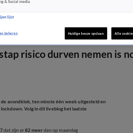
ng & Social media
jen lijst
en beheren
Huidige keuze opslaan
Alle cookie
stap risico durven nemen is n
n de avondklok, ten minste één week uitgesteld en
 lockdown. Volg in dit liveblog het laatste
97
dat zijn er
82 meer
dan op maandag