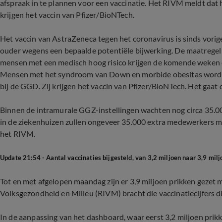
afspraak in te plannen voor een vaccinatie. Het RIVM meldt da
krijgen het vaccin van Pfizer/BioNTech.
Het vaccin van AstraZeneca tegen het coronavirus is sinds vori
ouder wegens een bepaalde potentiële bijwerking. De maatregel
mensen met een medisch hoog risico krijgen de komende weken 
Mensen met het syndroom van Down en morbide obesitas worde
bij de GGD. Zij krijgen het vaccin van Pfizer/BioNTech. Het gaat
Binnen de intramurale GGZ-instellingen wachten nog circa 35.
in de ziekenhuizen zullen ongeveer 35.000 extra medewerkers m
het RIVM.
Update 21:54 - Aantal vaccinaties bijgesteld, van 3,2 miljoen naar 3,9 milj
Tot en met afgelopen maandag zijn er 3,9 miljoen prikken gezet 
Volksgezondheid en Milieu (RIVM) bracht die vaccinatiecijfers 
In de aanpassing van het dashboard, waar eerst 3,2 miljoen pri