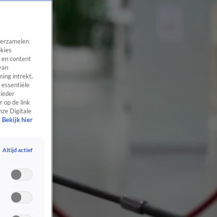
 verzamelen
okies
 en content
van
ing intrekt,
 essentiële
 ieder
 op de link
nze Digitale
Bekijk hier
Altijd actief