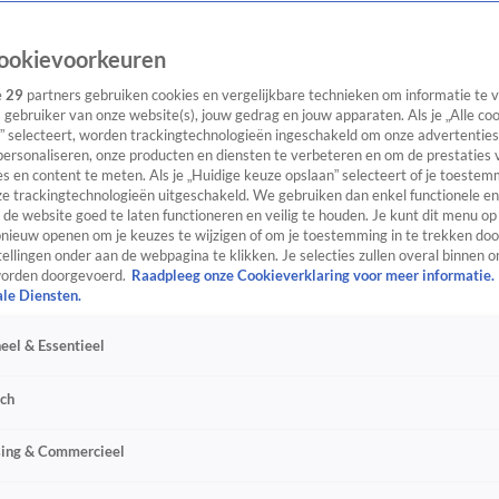
ookievoorkeuren
e
29
partners gebruiken cookies en vergelijkbare technieken om informatie te
s gebruiker van onze website(s), jouw gedrag en jouw apparaten. Als je „Alle co
” selecteert, worden trackingtechnologieën ingeschakeld om onze advertenties
personaliseren, onze producten en diensten te verbeteren en om de prestaties 
s en content te meten. Als je „Huidige keuze opslaan” selecteert of je toestemm
e trackingtechnologieën uitgeschakeld. We gebruiken dan enkel functionele en
de website goed te laten functioneren en veilig te houden. Je kunt dit menu op
ieuw openen om je keuzes te wijzigen of om je toestemming in te trekken door
ellingen onder aan de webpagina te klikken. Je selecties zullen overal binnen o
orden doorgevoerd.
Raadpleeg onze Cookieverklaring voor meer informatie.
ale Diensten.
eel & Essentieel
sch
sing & Commercieel