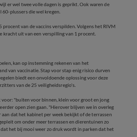
wijl er wel twee volle dagen is geprikt. Ook waren de
l 60-plussers die wel kregen.
 5 procent van de vaccins verspilden. Volgens het RIVM
 kracht uit van een verspilling van 1 procent.
pelen, kan op instemming rekenen van het
nd van vaccinatie. Stap voor stap enig risico durven
regelen biedt een onvoldoende oplossing voor deze
rzitters van de 25 veiligheidsregio's.
t voor: "buiten voor binnen, klein voor groot en jong
eerder open zien gaan. "Hierover blijven we in overleg
r aan dat het kabinet per week bekijkt of de terrassen
epleit om onder meer terrassen en dierentuinen zo
dat het bij mooi weer zo druk wordt in parken dat het