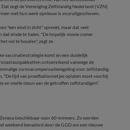
. Dat zegt de Vereniging Zelfstandig Nederland (VZN).
nnen met hun werk opnieuw is vooruitgeschoven.
n "een eind in zicht" spreekt, maar dat veel
m dat einde te halen. "De hopelijk mooie zomer
et vol te houden", zegt ze.
ke vaccinatiestrategie komt en een duidelijk
 coronasteunpakketten ontoereikend vanwege de
enmalige coronacompensatieregeling voor zelfstandig
 "De tijd van proefballonnetjes oplaten moet voorbij
te en snelle steun aan de getroffen zelfstandigen",
raZeneca beschikbaar voor 60-minners. Zo worden
mend weekend benaderd door de GGD om een nieuwe