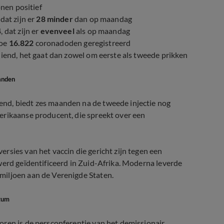
nen positief
, dat zijn er
28 minder
dan op maandag
4
, dat zijn er
evenveel
als op maandag
toe
16.822
coronadoden geregistreerd
iend, het gaat dan zowel om eerste als tweede prikken
anden
nd, biedt zes maanden na de tweede injectie nog
erikaanse producent, die spreekt over een
rsies van het vaccin die gericht zijn tegen een
werd geïdentificeerd in Zuid-Afrika. Moderna leverde
miljoen aan de Verenigde Staten.
atum
oren is de persconferentie van het demissionair