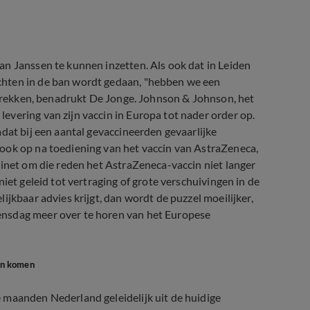
n Janssen te kunnen inzetten. Als ook dat in Leiden
chten in de ban wordt gedaan, "hebben we een
e trekken, benadrukt De Jonge. Johnson & Johnson, het
vering van zijn vaccin in Europa tot nader order op.
dat bij een aantal gevaccineerden gevaarlijke
ook op na toediening van het vaccin van AstraZeneca,
binet om die reden het AstraZeneca-vaccin niet langer
iet geleid tot vertraging of grote verschuivingen in de
ijkbaar advies krijgt, dan wordt de puzzel moeilijker,
ensdag meer over te horen van het Europese
wn komen
 maanden Nederland geleidelijk uit de huidige