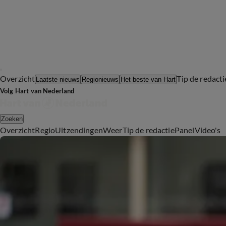
Overzicht
Tip de redacti
Laatste nieuws
Regionieuws
Het beste van Hart
Volg Hart van Nederland
Zoeken
Overzicht
Regio
Uitzendingen
Weer
Tip de redactie
Panel
Video's