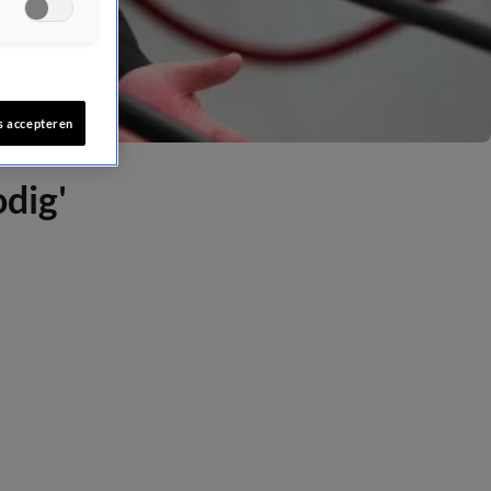
s accepteren
odig'