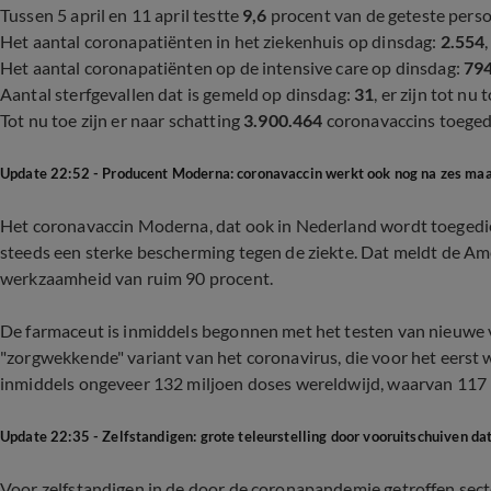
Tussen 5 april en 11 april testte
9,6
procent van de geteste perso
Het aantal coronapatiënten in het ziekenhuis op dinsdag:
2.554
Het aantal coronapatiënten op de intensive care op dinsdag:
79
Aantal sterfgevallen dat is gemeld op dinsdag:
31
, er zijn tot nu 
Tot nu toe zijn er naar schatting
3.900.464
coronavaccins toeged
Update 22:52 - Producent Moderna: coronavaccin werkt ook nog na zes ma
Het coronavaccin Moderna, dat ook in Nederland wordt toegedie
steeds een sterke bescherming tegen de ziekte. Dat meldt de Am
werkzaamheid van ruim 90 procent.
De farmaceut is inmiddels begonnen met het testen van nieuwe ve
"zorgwekkende" variant van het coronavirus, die voor het eerst 
inmiddels ongeveer 132 miljoen doses wereldwijd, waarvan 117 
Update 22:35 - Zelfstandigen: grote teleurstelling door vooruitschuiven d
Voor zelfstandigen in de door de coronapandemie getroffen sect