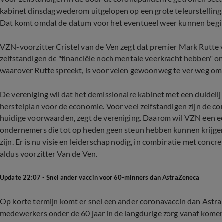
kabinet dinsdag wederom uitgelopen op een grote teleurstelling
Dat komt omdat de datum voor het eventueel weer kunnen begi
VZN-voorzitter Cristel van de Ven zegt dat premier Mark Rutte va
zelfstandigen de "financiële noch mentale veerkracht hebben" o
waarover Rutte spreekt, is voor velen gewoonweg te ver weg om h
De vereniging wil dat het demissionaire kabinet met een duidelij
herstelplan voor de economie. Voor veel zelfstandigen zijn de
huidige voorwaarden, zegt de vereniging. Daarom wil VZN een e
ondernemers die tot op heden geen steun hebben kunnen krijgen.
zijn. Er is nu visie en leiderschap nodig, in combinatie met concre
aldus voorzitter Van de Ven.
Update 22:07 - Snel ander vaccin voor 60-minners dan AstraZeneca
Op korte termijn komt er snel een ander coronavaccin dan Ast
medewerkers onder de 60 jaar in de langdurige zorg vanaf ko