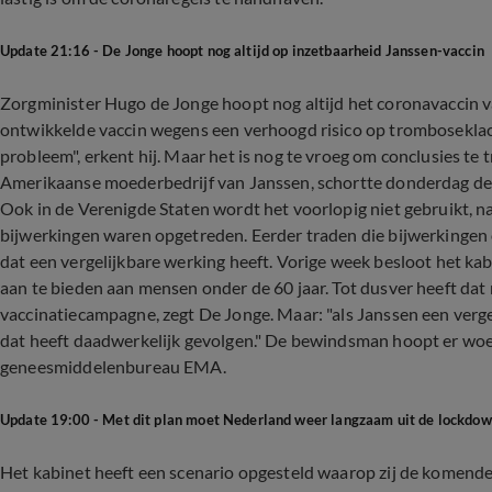
Update 21:16 - De Jonge hoopt nog altijd op inzetbaarheid Janssen-vaccin
Zorgminister Hugo de Jonge hoopt nog altijd het coronavaccin va
ontwikkelde vaccin wegens een verhoogd risico op trombosekla
probleem", erkent hij. Maar het is nog te vroeg om conclusies t
Amerikaanse moederbedrijf van Janssen, schortte donderdag de le
Ook in de Verenigde Staten wordt het voorlopig niet gebruikt, na
bijwerkingen waren opgetreden. Eerder traden die bijwerkingen 
dat een vergelijkbare werking heeft. Vorige week besloot het ka
aan te bieden aan mensen onder de 60 jaar. Tot dusver heeft dat n
vaccinatiecampagne, zegt De Jonge. Maar: "als Janssen een vergel
dat heeft daadwerkelijk gevolgen." De bewindsman hoopt er wo
geneesmiddelenbureau EMA.
Update 19:00 - Met dit plan moet Nederland weer langzaam uit de lockdo
Het kabinet heeft een scenario opgesteld waarop zij de komende