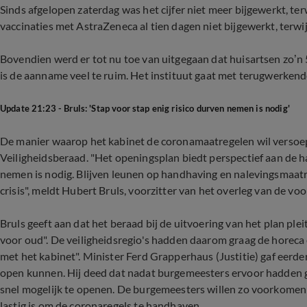
Sinds afgelopen zaterdag was het cijfer niet meer bijgewerkt, ter
vaccinaties met AstraZeneca al tien dagen niet bijgewerkt, terwij
Bovendien werd er tot nu toe van uitgegaan dat huisartsen zo’n
is de aanname veel te ruim. Het instituut gaat met terugwerkende
Update 21:23 - Bruls: 'Stap voor stap enig risico durven nemen is nodig'
De manier waarop het kabinet de coronamaatregelen wil versoe
Veiligheidsberaad. "Het openingsplan biedt perspectief aan de ha
nemen is nodig. Blijven leunen op handhaving en nalevingsmaat
crisis", meldt Hubert Bruls, voorzitter van het overleg van de voo
Bruls geeft aan dat het beraad bij de uitvoering van het plan plei
voor oud". De veiligheidsregio's hadden daarom graag de horeca 
met het kabinet". Minister Ferd Grapperhaus (Justitie) gaf eerde
open kunnen. Hij deed dat nadat burgemeesters ervoor hadden g
snel mogelijk te openen. De burgemeesters willen zo voorkomen 
lastig is om de coronaregels te handhaven.