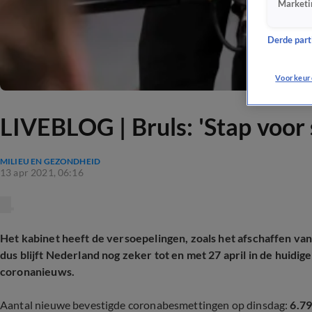
Marketi
Derde parti
Voorkeur
LIVEBLOG | Bruls: 'Stap voor 
MILIEU EN GEZONDHEID
13 apr 2021, 06:16
Het kabinet heeft de versoepelingen, zoals het afschaffen va
dus blijft Nederland nog zeker tot en met 27 april in de huidige
coronanieuws.
Aantal nieuwe bevestigde coronabesmettingen op dinsdag:
6.7