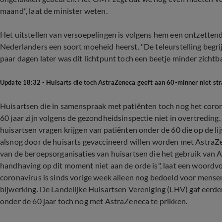
maand", laat de minister weten.
Het uitstellen van versoepelingen is volgens hem een ontzettend
Nederlanders een soort moeheid heerst. "De teleurstelling begr
paar dagen later was dit lichtpunt toch een beetje minder zichtba
Update 18:32 - Huisarts die toch AstraZeneca geeft aan 60-minner niet st
Huisartsen die in samenspraak met patiënten toch nog het cor
60 jaar zijn volgens de gezondheidsinspectie niet in overtreding
huisartsen vragen krijgen van patiënten onder de 60 die op de l
alsnog door de huisarts gevaccineerd willen worden met AstraZe
van de beroepsorganisaties van huisartsen die het gebruik van A
handhaving op dit moment niet aan de orde is", laat een woordv
coronavirus is sinds vorige week alleen nog bedoeld voor mense
bijwerking. De Landelijke Huisartsen Vereniging (LHV) gaf eerde
onder de 60 jaar toch nog met AstraZeneca te prikken.