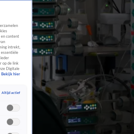
 verzamelen
okies
 en content
van
ing intrekt,
 essentiële
 ieder
 op de link
nze Digitale
Bekijk hier
Altijd actief