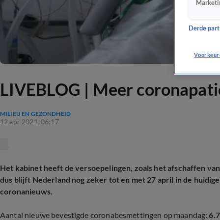
Marketi
Derde parti
Voorkeur
LIVEBLOG | Meer coronapati
MILIEU EN GEZONDHEID
12 apr 2021, 06:17
Het kabinet heeft de versoepelingen, zoals het afschaffen va
dus blijft Nederland nog zeker tot en met 27 april in de huidige
coronanieuws.
Aantal nieuwe bevestigde coronabesmettingen op maandag:
6.