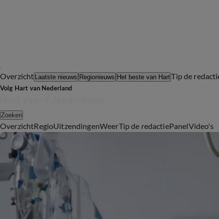
Overzicht
Tip de redacti
Laatste nieuws
Regionieuws
Het beste van Hart
Volg Hart van Nederland
Zoeken
Overzicht
Regio
Uitzendingen
Weer
Tip de redactie
Panel
Video's