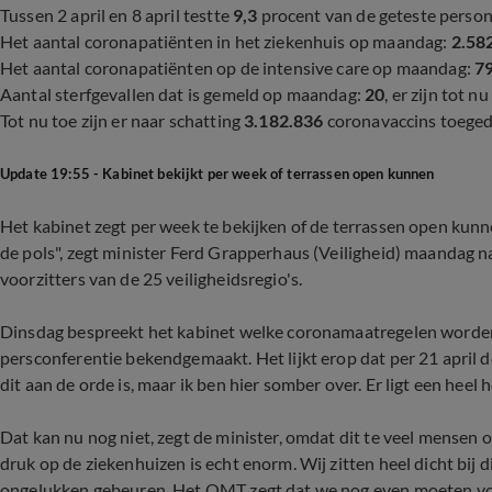
Tussen 2 april en 8 april testte
9,3
procent van de geteste person
Het aantal coronapatiënten in het ziekenhuis op maandag:
2.58
Het aantal coronapatiënten op de intensive care op maandag:
7
Aantal sterfgevallen dat is gemeld op maandag:
20
, er zijn tot n
Tot nu toe zijn er naar schatting
3.182.836
coronavaccins toeged
Update 19:55 - Kabinet bekijkt per week of terrassen open kunnen
Het kabinet zegt per week te bekijken of de terrassen open kunn
de pols", zegt minister Ferd Grapperhaus (Veiligheid) maandag na
voorzitters van de 25 veiligheidsregio's.
Dinsdag bespreekt het kabinet welke coronamaatregelen worden 
persconferentie bekendgemaakt. Het lijkt erop dat per 21 april de
dit aan de orde is, maar ik ben hier somber over. Er ligt een hee
Dat kan nu nog niet, zegt de minister, omdat dit te veel mensen 
druk op de ziekenhuizen is echt enorm. Wij zitten heel dicht bij d
ongelukken gebeuren. Het OMT zegt dat we nog even moeten volh