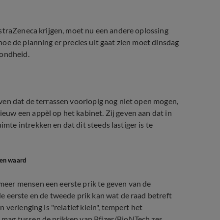
AstraZeneca krijgen, moet nu een andere oplossing
oe de planning er precies uit gaat zien moet dinsdag
zondheid.
ven dat de terrassen voorlopig nog niet open mogen,
uw een appèl op het kabinet. Zij geven aan dat in
e intrekken en dat dit steeds lastiger is te
gen waard
eer mensen een eerste prik te geven van de
e eerste en de tweede prik kan wat de raad betreft
verlenging is "relatief klein", tempert het
 mag tussen de prikken van Pfizer/BioNTech zes