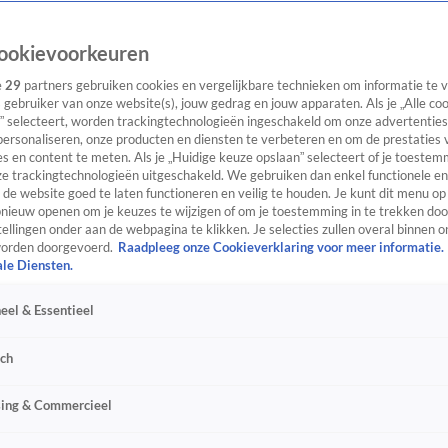
ookievoorkeuren
e
29
partners gebruiken cookies en vergelijkbare technieken om informatie te
s gebruiker van onze website(s), jouw gedrag en jouw apparaten. Als je „Alle co
” selecteert, worden trackingtechnologieën ingeschakeld om onze advertenties
personaliseren, onze producten en diensten te verbeteren en om de prestaties 
s en content te meten. Als je „Huidige keuze opslaan” selecteert of je toestemm
e trackingtechnologieën uitgeschakeld. We gebruiken dan enkel functionele en
de website goed te laten functioneren en veilig te houden. Je kunt dit menu op
ieuw openen om je keuzes te wijzigen of om je toestemming in te trekken door
ellingen onder aan de webpagina te klikken. Je selecties zullen overal binnen o
orden doorgevoerd.
Raadpleeg onze Cookieverklaring voor meer informatie.
ale Diensten.
eel & Essentieel
sch
sing & Commercieel