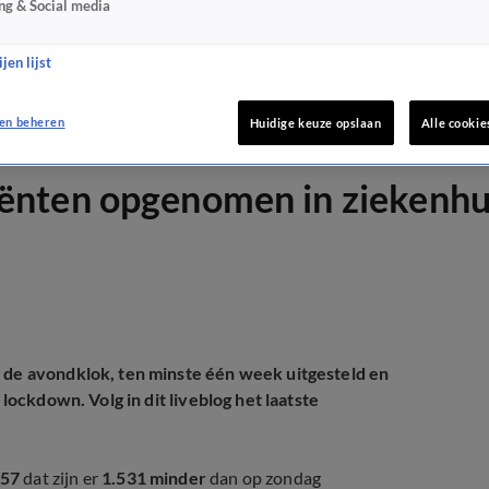
ng & Social media
jen lijst
en beheren
Huidige keuze opslaan
Alle cookie
ënten opgenomen in ziekenhu
n de avondklok, ten minste één week uitgesteld en
 lockdown. Volg in dit liveblog het laatste
757
dat zijn er
1.531 minder
dan op zondag