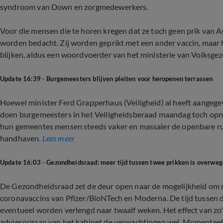
syndroom van Down en zorgmedewerkers.
Voor die mensen die te horen kregen dat ze toch geen prik van 
worden bedacht. Zij worden geprikt met een ander vaccin, maar h
blijken, aldus een woordvoerder van het ministerie van Volksge
Update 16:39 - Burgemeesters blijven pleiten voor heropenen terrassen
Hoewel minister Ferd Grapperhaus (Veiligheid) al heeft aangege
doen burgemeesters in het Veiligheidsberaad maandag toch opnie
hun gemeentes mensen steeds vaker en massaler de openbare ruimt
handhaven.
Lees meer
Update 16:03 - Gezondheidsraad: meer tijd tussen twee prikken is overwe
De Gezondheidsraad zet de deur open naar de mogelijkheid om m
coronavaccins van Pfizer/BioNTech en Moderna. De tijd tussen d
eventueel worden verlengd naar twaalf weken. Het effect van zo'n 
adviesorgaan van het kabinet de verwachtingen wel. Momenteel