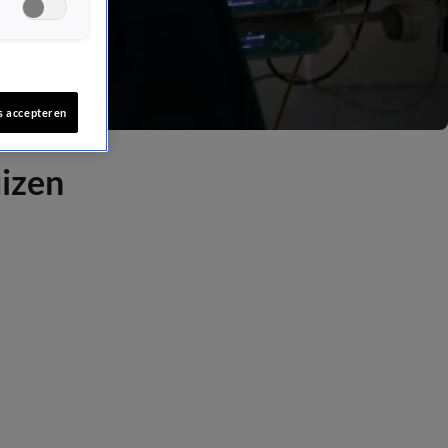
s accepteren
izen