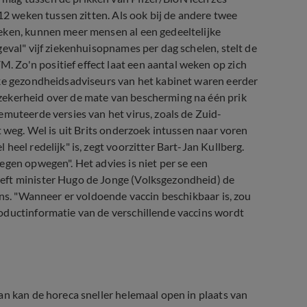
 12 weken tussen zitten. Als ook bij de andere twee
eken, kunnen meer mensen al een gedeeltelijke
eval" vijf ziekenhuisopnames per dag schelen, stelt de
Zo'n positief effect laat een aantal weken op zich
jke gezondheidsadviseurs van het kabinet waren eerder
zekerheid over de mate van bescherming na één prik
emuteerde versies van het virus, zoals de Zuid-
t weg. Wel is uit Brits onderzoek intussen naar voren
eel redelijk" is, zegt voorzitter Bart-Jan Kullberg.
egen opwegen". Het advies is niet per se een
eft minister Hugo de Jonge (Volksgezondheid) de
ins. "Wanneer er voldoende vaccin beschikbaar is, zou
oductinformatie van de verschillende vaccins wordt
an kan de horeca sneller helemaal open in plaats van