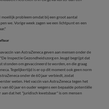
 moeilijk probleem omdat bij een groot aantal
ijpen we. Vorige week zagen we een lichtpunt en een
ar."
rafbaar
onavaccin van AstraZeneca geven aan mensen onder de
. "De Inspectie Gezondheidszorg en Jeugd begrijpt dat
ijst stonden om gevaccineerd te worden, en die graag
neca. Tegelijkertijd is er op dit moment ook geen norm
straZeneca onder de 60 jaar verbiedt, zodat
oerster weten. Het vaccin van AstraZeneca tegen het
n van 60 jaar en ouder wegens een bepaalde potentiële
r aan dat het "juridisch kwetsbaar" is om mensen