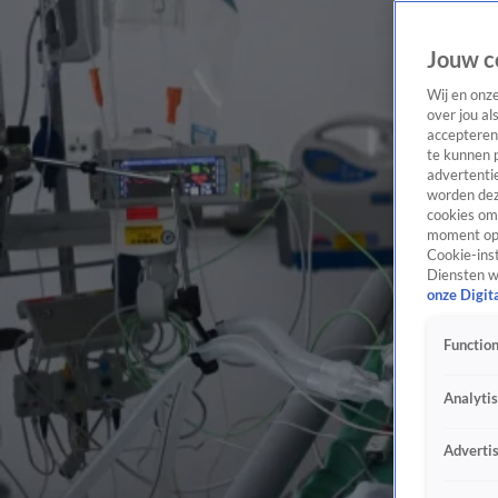
Jouw c
Wij en onz
over jou al
accepteren
te kunnen 
advertentie
worden dez
cookies om 
moment opn
Cookie-inst
Diensten w
onze Digit
Function
Analyti
Adverti