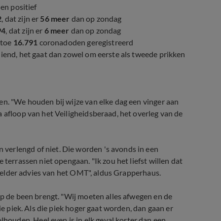
en positief
2
, dat zijn er
56 meer
dan op zondag
94
, dat zijn er
6 meer
dan op zondag
u toe
16.791
coronadoden geregistreerd
iend, het gaat dan zowel om eerste als tweede prikken
en. "We houden bij wijze van elke dag een vinger aan
 afloop van het Veiligheidsberaad, het overleg van de
verlengd of niet. Die worden 's avonds in een
 terrassen niet opengaan. "Ik zou het liefst willen dat
l helder advies van het OMT", aldus Grapperhaus.
op de been brengt. "Wij moeten alles afwegen en de
ie piek. Als die piek hoger gaat worden, dan gaan er
ouden. Heel even is in elk geval korter dan een