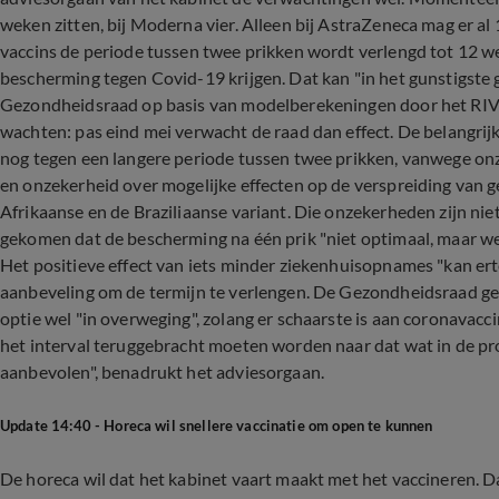
weken zitten, bij Moderna vier. Alleen bij AstraZeneca mag er al
vaccins de periode tussen twee prikken wordt verlengd tot 12 w
bescherming tegen Covid-19 krijgen. Dat kan "in het gunstigste g
Gezondheidsraad op basis van modelberekeningen door het RIVM. 
wachten: pas eind mei verwacht de raad dan effect. De belangri
nog tegen een langere periode tussen twee prikken, vanwege on
en onzekerheid over mogelijke effecten op de verspreiding van g
Afrikaanse en de Braziliaanse variant. Die onzekerheden zijn nie
gekomen dat de bescherming na één prik "niet optimaal, maar wel h
Het positieve effect van iets minder ziekenhuisopnames "kan ert
aanbeveling om de termijn te verlengen. De Gezondheidsraad ge
optie wel "in overweging", zolang er schaarste is aan coronavacc
het interval teruggebracht moeten worden naar dat wat in de pr
aanbevolen", benadrukt het adviesorgaan.
Update 14:40 - Horeca wil snellere vaccinatie om open te kunnen
De horeca wil dat het kabinet vaart maakt met het vaccineren. D