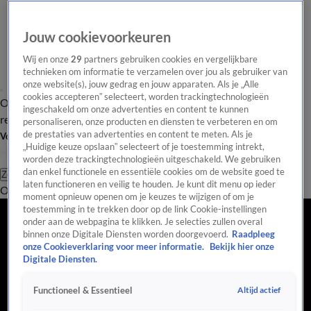
Jouw cookievoorkeuren
Wij en onze
29
partners gebruiken cookies en vergelijkbare
technieken om informatie te verzamelen over jou als gebruiker van
onze website(s), jouw gedrag en jouw apparaten. Als je „Alle
cookies accepteren” selecteert, worden trackingtechnologieën
Overzicht
Tip de
Laatste nieuws
Regionieuws
Het beste van Hart
ingeschakeld om onze advertenties en content te kunnen
redactie
personaliseren, onze producten en diensten te verbeteren en om
de prestaties van advertenties en content te meten. Als je
Volg Hart van Nederland
„Huidige keuze opslaan” selecteert of je toestemming intrekt,
worden deze trackingtechnologieën uitgeschakeld. We gebruiken
dan enkel functionele en essentiële cookies om de website goed te
Zoeken
laten functioneren en veilig te houden. Je kunt dit menu op ieder
Overzicht
Regio
Uitzendingen
Weer
Tip de redactie
Panel
Video's
moment opnieuw openen om je keuzes te wijzigen of om je
toestemming in te trekken door op de link Cookie-instellingen
onder aan de webpagina te klikken. Je selecties zullen overal
binnen onze Digitale Diensten worden doorgevoerd.
Raadpleeg
onze Cookieverklaring voor meer informatie.
Bekijk hier onze
Digitale Diensten.
Altijd actief
Functioneel & Essentieel