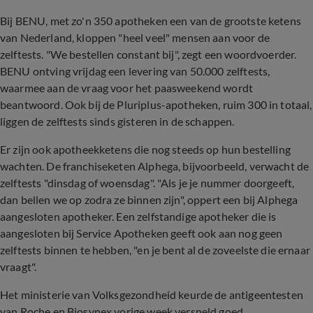
Bij BENU, met zo'n 350 apotheken een van de grootste ketens
van Nederland, kloppen "heel veel" mensen aan voor de
zelftests. "We bestellen constant bij", zegt een woordvoerder.
BENU ontving vrijdag een levering van 50.000 zelftests,
waarmee aan de vraag voor het paasweekend wordt
beantwoord. Ook bij de Pluriplus-apotheken, ruim 300 in totaal,
liggen de zelftests sinds gisteren in de schappen.
Er zijn ook apotheekketens die nog steeds op hun bestelling
wachten. De franchiseketen Alphega, bijvoorbeeld, verwacht de
zelftests "dinsdag of woensdag". "Als je je nummer doorgeeft,
dan bellen we op zodra ze binnen zijn", oppert een bij Alphega
aangesloten apotheker. Een zelfstandige apotheker die is
aangesloten bij Service Apotheken geeft ook aan nog geen
zelftests binnen te hebben, "en je bent al de zoveelste die ernaar
vraagt".
Het ministerie van Volksgezondheid keurde de antigeentesten
van Roche en Biosynex vorige week versneld goed.