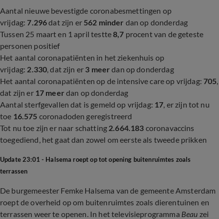
Aantal nieuwe bevestigde coronabesmettingen op
vrijdag:
7.296
dat zijn er
562 minder
dan op donderdag
Tussen 25 maart en 1 april testte
8,7
procent van de geteste
personen positief
Het aantal coronapatiënten in het ziekenhuis op
vrijdag:
2.330
, dat zijn er
3 meer
dan op donderdag
Het aantal coronapatiënten op de intensive care op vrijdag:
705
,
dat zijn er
17 meer
dan op donderdag
Aantal sterfgevallen dat is gemeld op vrijdag:
17
, er zijn tot nu
toe
16.575
coronadoden geregistreerd
Tot nu toe zijn er naar schatting
2.664.183
coronavaccins
toegediend, het gaat dan zowel om eerste als tweede prikken
Update 23:01 - Halsema roept op tot opening buitenruimtes zoals
terrassen
De burgemeester Femke Halsema van de gemeente Amsterdam
roept de overheid op om buitenruimtes zoals dierentuinen en
terrassen weer te openen. In het televisieprogramma
Beau
zei