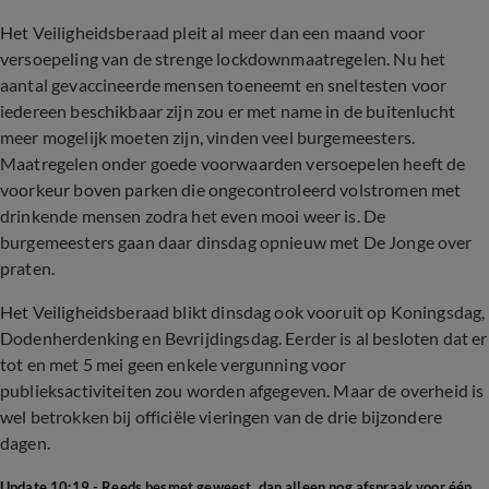
Het Veiligheidsberaad pleit al meer dan een maand voor
versoepeling van de strenge lockdownmaatregelen. Nu het
aantal gevaccineerde mensen toeneemt en sneltesten voor
iedereen beschikbaar zijn zou er met name in de buitenlucht
meer mogelijk moeten zijn, vinden veel burgemeesters.
Maatregelen onder goede voorwaarden versoepelen heeft de
voorkeur boven parken die ongecontroleerd volstromen met
drinkende mensen zodra het even mooi weer is. De
burgemeesters gaan daar dinsdag opnieuw met De Jonge over
praten.
Het Veiligheidsberaad blikt dinsdag ook vooruit op Koningsdag,
Dodenherdenking en Bevrijdingsdag. Eerder is al besloten dat er
tot en met 5 mei geen enkele vergunning voor
publieksactiviteiten zou worden afgegeven. Maar de overheid is
wel betrokken bij officiële vieringen van de drie bijzondere
dagen.
Update 10:19 - Reeds besmet geweest, dan alleen nog afspraak voor één