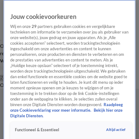
Jouw cookievoorkeuren
Wij en onze
29
partners gebruiken cookies en vergelijkbare
technieken om informatie te verzamelen over jou als gebruiker van
onze website(s), jouw gedrag en jouw apparaten. Als je „Alle
cookies accepteren” selecteert, worden trackingtechnologieën
Overzicht
Tip de
Laatste nieuws
Regionieuws
Het beste van Hart
ingeschakeld om onze advertenties en content te kunnen
redactie
personaliseren, onze producten en diensten te verbeteren en om
de prestaties van advertenties en content te meten. Als je
Volg Hart van Nederland
„Huidige keuze opslaan” selecteert of je toestemming intrekt,
worden deze trackingtechnologieën uitgeschakeld. We gebruiken
dan enkel functionele en essentiële cookies om de website goed te
Zoeken
laten functioneren en veilig te houden. Je kunt dit menu op ieder
Overzicht
Regio
Uitzendingen
Weer
Tip de redactie
Panel
Video's
moment opnieuw openen om je keuzes te wijzigen of om je
toestemming in te trekken door op de link Cookie-instellingen
onder aan de webpagina te klikken. Je selecties zullen overal
binnen onze Digitale Diensten worden doorgevoerd.
Raadpleeg
onze Cookieverklaring voor meer informatie.
Bekijk hier onze
Digitale Diensten.
Altijd actief
Functioneel & Essentieel