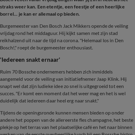
straks weer kan. Een etentje, een feestje of een heerlijke
borrel... je kan er allemaal op bieden.
Burgemeester van Den Bosch Jack Mikkers opende de veiling
vrijdag rond het middaguur. Hij kijkt samen met zijn stad
reikhalzend uit naar de tijd na corona. "Helemaal los in Den
Bosch!," roept de burgemeester enthousiast.
'Iedereen snakt ernaar'
Ruim 70 Bossche ondernemers hebben zich inmiddels
aangemeld voor de veiling van initiatiefnemer Jaap Klink. Hij
snapt wel dat zijn ludieke idee zo snel is uitgegroeid tot een
succes. "Er komt een moment dat het weer mag en het is wel
duidelijk dat iedereen daar heel erg naar snakt."
Tijdens de openingsronde kunnen mensen bieden op onder
andere het poppen van de allereerste fles champagne, het beste
plekje op het terras van het plaatselijke café en het naar binnen
werken van de eerste overheerlijke lunch bij een Bossche bistro.