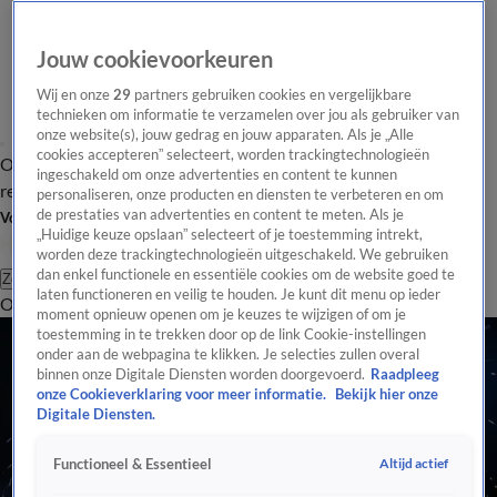
Jouw cookievoorkeuren
Wij en onze
29
partners gebruiken cookies en vergelijkbare
technieken om informatie te verzamelen over jou als gebruiker van
onze website(s), jouw gedrag en jouw apparaten. Als je „Alle
cookies accepteren” selecteert, worden trackingtechnologieën
Overzicht
Tip de
Laatste nieuws
Regionieuws
Het beste van Hart
ingeschakeld om onze advertenties en content te kunnen
redactie
personaliseren, onze producten en diensten te verbeteren en om
de prestaties van advertenties en content te meten. Als je
Volg Hart van Nederland
„Huidige keuze opslaan” selecteert of je toestemming intrekt,
worden deze trackingtechnologieën uitgeschakeld. We gebruiken
dan enkel functionele en essentiële cookies om de website goed te
Zoeken
laten functioneren en veilig te houden. Je kunt dit menu op ieder
Overzicht
Regio
Uitzendingen
Weer
Tip de redactie
Panel
Video's
moment opnieuw openen om je keuzes te wijzigen of om je
toestemming in te trekken door op de link Cookie-instellingen
onder aan de webpagina te klikken. Je selecties zullen overal
binnen onze Digitale Diensten worden doorgevoerd.
Raadpleeg
onze Cookieverklaring voor meer informatie.
Bekijk hier onze
Digitale Diensten.
Altijd actief
Functioneel & Essentieel