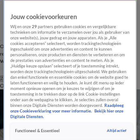
Jouw cookievoorkeuren
Wij en onze
29
partners gebruiken cookies en vergelijkbare
technieken om informatie te verzamelen over jou als gebruiker van
onze website(s), jouw gedrag en jouw apparaten. Als je „Alle
cookies accepteren” selecteert, worden trackingtechnologieën
Overzicht
Tip de
Laatste nieuws
Regionieuws
Het beste van Hart
ingeschakeld om onze advertenties en content te kunnen
redactie
personaliseren, onze producten en diensten te verbeteren en om
de prestaties van advertenties en content te meten. Als je
Volg Hart van Nederland
„Huidige keuze opslaan” selecteert of je toestemming intrekt,
worden deze trackingtechnologieën uitgeschakeld. We gebruiken
dan enkel functionele en essentiële cookies om de website goed te
Zoeken
laten functioneren en veilig te houden. Je kunt dit menu op ieder
Overzicht
Regio
Uitzendingen
Weer
Tip de redactie
Panel
Video's
moment opnieuw openen om je keuzes te wijzigen of om je
toestemming in te trekken door op de link Cookie-instellingen
onder aan de webpagina te klikken. Je selecties zullen overal
binnen onze Digitale Diensten worden doorgevoerd.
Raadpleeg
onze Cookieverklaring voor meer informatie.
Bekijk hier onze
Digitale Diensten.
Altijd actief
Functioneel & Essentieel