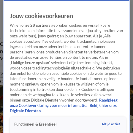
Jouw cookievoorkeuren
Wij en onze
28
partners gebruiken cookies en vergelijkbare
technieken om informatie te verzamelen over jou als gebruiker van
onze website(s), jouw gedrag en jouw apparaten. Als je „Alle
cookies accepteren” selecteert, worden trackingtechnologieën
Overzicht
Tip de
Laatste nieuws
Regionieuws
Het beste van Hart
ingeschakeld om onze advertenties en content te kunnen
redactie
personaliseren, onze producten en diensten te verbeteren en om
de prestaties van advertenties en content te meten. Als je
Volg Hart van Nederland
„Huidige keuze opslaan” selecteert of je toestemming intrekt,
worden deze trackingtechnologieën uitgeschakeld. We gebruiken
dan enkel functionele en essentiële cookies om de website goed te
Zoeken
laten functioneren en veilig te houden. Je kunt dit menu op ieder
Overzicht
Regio
Uitzendingen
Weer
Tip de redactie
Panel
Video's
moment opnieuw openen om je keuzes te wijzigen of om je
toestemming in te trekken door op de link Cookie-instellingen
onder aan de webpagina te klikken. Je selecties zullen overal
binnen onze Digitale Diensten worden doorgevoerd.
Raadpleeg
onze Cookieverklaring voor meer informatie.
Bekijk hier onze
Digitale Diensten.
Altijd actief
Functioneel & Essentieel