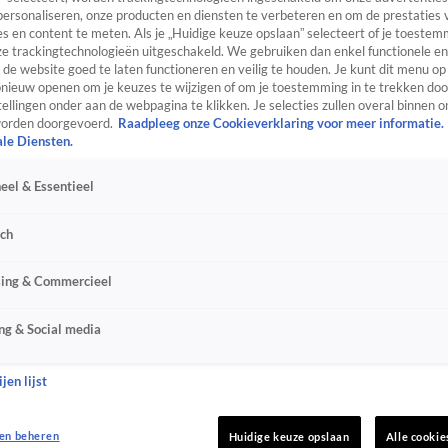
personaliseren, onze producten en diensten te verbeteren en om de prestaties 
s en content te meten. Als je „Huidige keuze opslaan” selecteert of je toestemm
e trackingtechnologieën uitgeschakeld. We gebruiken dan enkel functionele en
de website goed te laten functioneren en veilig te houden. Je kunt dit menu op
ieuw openen om je keuzes te wijzigen of om je toestemming in te trekken door
ellingen onder aan de webpagina te klikken. Je selecties zullen overal binnen o
orden doorgevoerd.
Raadpleeg onze Cookieverklaring voor meer informatie.
ale Diensten.
eel & Essentieel
sch
sing & Commercieel
ng & Social media
jen lijst
en beheren
Huidige keuze opslaan
Alle cookie