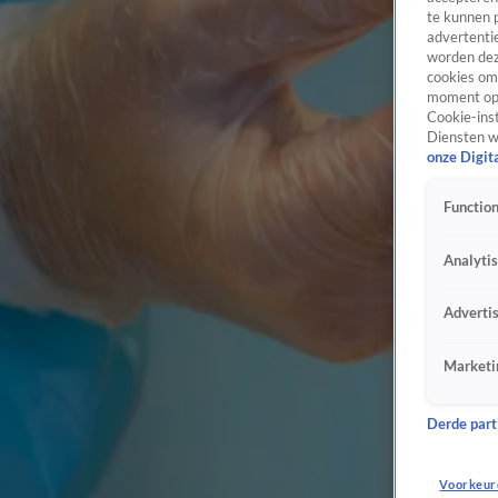
te kunnen 
advertentie
worden dez
cookies om 
moment opn
Cookie-inst
Diensten w
onze Digit
Function
Analyti
Adverti
Marketi
Derde parti
Voorkeur