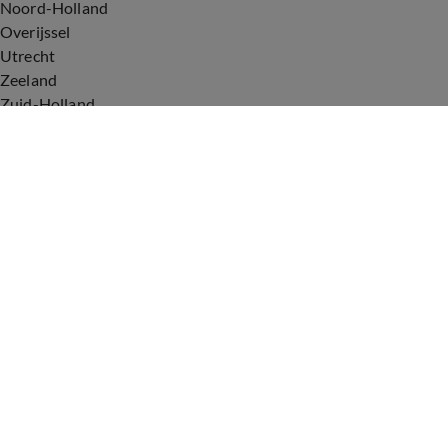
Noord-Holland
Overijssel
Utrecht
Zeeland
Zuid-Holland
Voorwaarden
Over ons
Privacyverklaring
Gebruiksvoorwaarden
Cookieverklaring
Digitale diensten
Cookie instellingen
Upod & Talpa Network
Adverteren
Vacatures
Publieksservice
Tip de redactie
Correcties en aanvullingen
Redactiestatuut Hart van Nederland