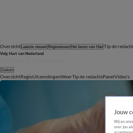
Overzicht
Tip de redacti
Laatste nieuws
Regionieuws
Het beste van Hart
Volg Hart van Nederland
Zoeken
Overzicht
Regio
Uitzendingen
Weer
Tip de redactie
Panel
Video's
Jouw c
Wij en onz
over jou al
accepteren