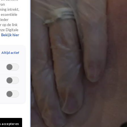
van
ing intrekt,
 essentiële
 ieder
 op de link
nze Digitale
Bekijk hier
Altijd actief
s accepteren