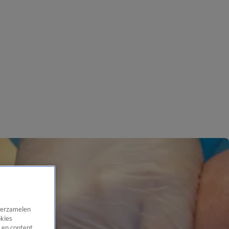
 verzamelen
okies
 en content