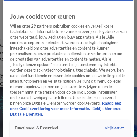
Jouw cookievoorkeuren
Wij en onze
29
partners gebruiken cookies en vergelijkbare
technieken om informatie te verzamelen over jou als gebruiker van
onze website(s), jouw gedrag en jouw apparaten. Als je „Alle
cookies accepteren” selecteert, worden trackingtechnologieën
Overzicht
Tip de
Laatste nieuws
Regionieuws
Het beste van Hart
ingeschakeld om onze advertenties en content te kunnen
redactie
personaliseren, onze producten en diensten te verbeteren en om
de prestaties van advertenties en content te meten. Als je
Volg Hart van Nederland
„Huidige keuze opslaan” selecteert of je toestemming intrekt,
worden deze trackingtechnologieën uitgeschakeld. We gebruiken
dan enkel functionele en essentiële cookies om de website goed te
Zoeken
laten functioneren en veilig te houden. Je kunt dit menu op ieder
Overzicht
Regio
Uitzendingen
Weer
Tip de redactie
Panel
Video's
moment opnieuw openen om je keuzes te wijzigen of om je
toestemming in te trekken door op de link Cookie-instellingen
onder aan de webpagina te klikken. Je selecties zullen overal
binnen onze Digitale Diensten worden doorgevoerd.
Raadpleeg
onze Cookieverklaring voor meer informatie.
Bekijk hier onze
Digitale Diensten.
Altijd actief
Functioneel & Essentieel