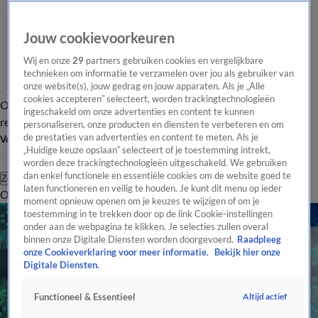
Jouw cookievoorkeuren
Wij en onze
29
partners gebruiken cookies en vergelijkbare
technieken om informatie te verzamelen over jou als gebruiker van
onze website(s), jouw gedrag en jouw apparaten. Als je „Alle
cookies accepteren” selecteert, worden trackingtechnologieën
Overzicht
Tip de
Laatste nieuws
Regionieuws
Het beste van Hart
ingeschakeld om onze advertenties en content te kunnen
redactie
personaliseren, onze producten en diensten te verbeteren en om
de prestaties van advertenties en content te meten. Als je
Volg Hart van Nederland
„Huidige keuze opslaan” selecteert of je toestemming intrekt,
worden deze trackingtechnologieën uitgeschakeld. We gebruiken
dan enkel functionele en essentiële cookies om de website goed te
Zoeken
laten functioneren en veilig te houden. Je kunt dit menu op ieder
Overzicht
Regio
Uitzendingen
Weer
Tip de redactie
Panel
Video's
moment opnieuw openen om je keuzes te wijzigen of om je
toestemming in te trekken door op de link Cookie-instellingen
onder aan de webpagina te klikken. Je selecties zullen overal
binnen onze Digitale Diensten worden doorgevoerd.
Raadpleeg
onze Cookieverklaring voor meer informatie.
Bekijk hier onze
Digitale Diensten.
Altijd actief
Functioneel & Essentieel